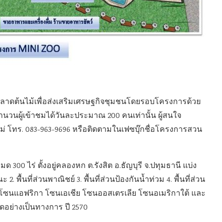
ละตลาดต้นไม้เพื่อส่งเสริมเศรษฐกิจชุมชนโดยรอบโครงการด้วย
ับจำนวนผู้เข้าชมได้วันละประมาณ 200 คนเท่านั้น ผู้สนใจ
่ โทร. 083-963-9696 หรือติดตามในเฟซบุ๊กชื่อโครงการสวน
ด 300 ไร่ ตั้งอยู่คลองหก ต.รังสิต อ.ธัญบุรี จ.ปทุมธานี แบ่ง
. พื้นที่ส่วนพาณิชย์ 3. พื้นที่ส่วนป้องกันน้ำท่วม 4. พื้นที่ส่วน
งสัตว์โซนแอฟริกา โซนเอเชีย โซนออสเตรเลีย โซนอเมริกาใต้ และ
ิดอย่างเป็นทางการ ปี 2570