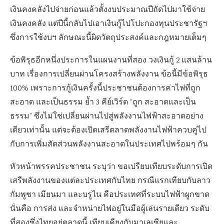
เงินคงคลังไปจ่ายก่อนแล้วตั้งงบประมาณปีถัดไปมาใช้จ่าย
เงินคงคลัง แต่ปีนี้กลับไปเอาเงินกู้ไปโปะกองทุนประชารัฐฯ
ซึ่งการใช้งบฯ ลักษณะนี้ผิดวัตถุประสงค์และกฎหมายเต็มๆ
ข้อพิรุธอีกหนึ่งประการในแผนงานที่สอง วงเงินกู้ 2 แสนล้าน
บาท เรื่องการเปลี่ยนผ่านโครงสร้างพลังงาน ข้อนี้มีข้อพิรุธ
100% เพราะการกู้เงินครั้งนี้ประชาชนต้องการค่าไฟที่ถูก
สะอาด และเป็นธรรม ย้ำ 3 คีย์เวิร์ด “ถูก สะอาดและเป็น
ธรรม” ซึ่งไม่ใช่เปลี่ยนผ่านไปสู่พลังงานไฟฟ้าสะอาดอย่าง
เดียวเท่านั้น แต่จะต้องเปิดเสรีตลาดพลังงานไฟฟ้าควบคู่ไป
กับการเพิ่มสัดส่วนพลังงานสะอาดในประเทศไปพร้อมๆ กัน
หัวหน้าพรรคประชาชน ระบุว่า ขอเปรียบเทียบระดับการเปิด
เสรีพลังงานของแต่ละประเทศกับไทย กรณีแรกเทียบกับลาว
กัมพูชา เมียนมา และบรูไน คือประเทศที่ระบบไฟฟ้าผูกขาด
นั่นคือ การส่ง และจำหน่ายไฟอยู่ในมือผู้เล่นรายเดียว ระดับ
ที่สองซึ่งไทยอยู่ตลาดนี้ เทียบเคียงกับมาเลเซียและ