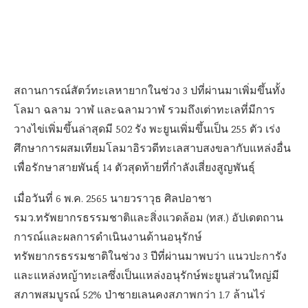
สถานการณ์สัตว์ทะเลหายากในช่วง 3 ปที่ผ่านมาเพิ่มขึ้นทั้ง
โลมา ฉลาม วาฬ และฉลามวาฬ รวมถึงเต่าทะเลที่มีการ
วางไข่เพิ่มขึ้นล่าสุดมี 502 รัง พะยูนเพิ่มขึ้นเป็น 255 ตัว เร่ง
ศึกษาการผสมเทียมโลมาอิรวดีทะเลสาบสงขลากับแหล่งอื่น
เพื่อรักษาสายพันธุ์ 14 ตัวสุดท้ายที่กำลังเสี่ยงสูญพันธุ์
เมื่อวันที่ 6 พ.ค. 2565 นายวราวุธ ศิลปอาชา
รมว.ทรัพยากรธรรมชาติและสิ่งแวดล้อม (ทส.) อัปเดตถาน
การณ์และผลการดำเนินงานด้านอนุรักษ์
ทรัพยากรธรรมชาติในช่วง 3 ปีที่ผ่านมาพบว่า แนวปะการัง
และแหล่งหญ้าทะเลซึ่งเป็นแหล่งอนุรักษ์พะยูนส่วนใหญ่มี
สภาพสมบูรณ์ 52% ป่าชายเลนคงสภาพกว่า 1.7 ล้านไร่