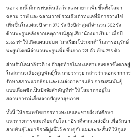
นอกจากนี้ มีการพบเห็นสัตว์ทะเลหายากเพิ่มขึ้นทั้งโลมา
ฉลาม วาฬ และฉลามวาฬ รวมถึงเต่าทะเลที่มีการวางไข่
เพิ่มขึ้นในแต่ละปี จาก 373 รัง ถึงปีล่าสุดมีจำนวน 502 รัง
ด้านพะยูนหลังจากเหตุการณ์สูญเสีย “น้องมาเรียม” เมื่อปี
2562 ทำให้เกิดแผนแม่บท “มาเรียมโปรเจกต์” ในการอนุรักษ์
พะยูนโดยมีจำนวนพะยูนเพิ่มขึ้นจาก 221 ตัว เป็น 255 ตัว
สำหรับโลมาอิรวดี 14 ตัวสุดท้ายในทะเลสาบสงขลาซึ่งตกอยู่
ในสถานะเสี่ยงสูญพันธุ์นั้น นายวราวุธ กล่าวว่า นอกจากการ
รักษาสภาพแวดล้อมและแหล่งอาหารแล้ว การผสมพันธุ์
แบบเลือดชิดเป็นปัจจัยสำคัญที่ทำให้โลมาตกอยู่ใน
สถานการณ์เสี่ยงจากปัญหาสุขภาพ
ทั้งนี้ ให้กรมทรัพยากรทางทะเลและชายฝั่งเร่งศึกษา
แนวทางการผสมเทียมกับโลมาอิรวดีจากแหล่งอื่น เพื่อรักษา
สายพันธุ์โลมาอิรวดีฝูงนี้ไว้ ควบคู่กับแผนระยะสั้นที่ให้ดูแล