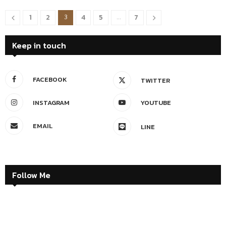
1
2
4
5
7
3
…
Keep in touch
FACEBOOK
TWITTER
INSTAGRAM
YOUTUBE
EMAIL
LINE
Follow Me