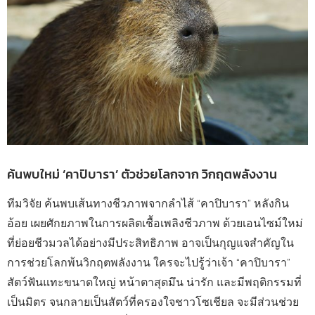
ค้นพบใหม่ ‘คาปิบารา’ ตัวช่วยโลกจาก วิกฤตพลังงาน
ทีมวิจัย ค้นพบเส้นทางชีวภาพจากลำไส้ “คาปิบารา” หลังกิน
อ้อย เผยศักยภาพในการผลิตเชื้อเพลิงชีวภาพ ด้วยเอนไซม์ใหม่
ที่ย่อยชีวมวลได้อย่างมีประสิทธิภาพ อาจเป็นกุญแจสำคัญใน
การช่วยโลกพ้นวิกฤตพลังงาน ใครจะไปรู้ว่าเจ้า “คาปิบารา”
สัตว์ฟันแทะขนาดใหญ่ หน้าตาสุดมึน น่ารัก และมีพฤติกรรมที่
เป็นมิตร จนกลายเป็นสัตว์ที่ครองใจชาวโซเชียล จะมีส่วนช่วย