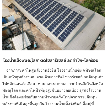
‘โรงน้ำแข็งพิษณุโลก’ ติดโซลาร์เซลล์ ลดค่าไฟ-โลกร้อน
จากภาระค่าไฟสู่พลังงานยั่งยืน โรงงานน้ำแข็ง จ.พิษณุโลก
เดินหน้าสู่พลังงานสะอาด ด้วยการติดโซลาร์เซลล์ ลดต้นทุนค่า
ไฟหลักแสนต่อเดือน ท่ามกลางสภาพอากาศร้อนจัดในจังหวัด
พิษณุโลก และค่าไฟฟ้าที่พุ่งสูงขึ้นอย่างต่อเนื่อง ธุรกิจโรงงาน
น้ำแข็งต้องเผชิญกับความท้าทายครั้งใหญ่จากภาระต้นทุน
พลังงานที่เพิ่มสูงขึ้นทุกวัน โรงงานน้ำแข็งวังทิพย์ ตั้งอยู่ที่