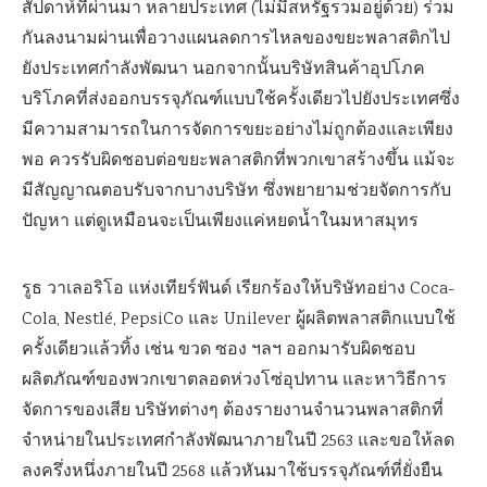
สัปดาห์ที่ผ่านมา หลายประเทศ (ไม่มีสหรัฐรวมอยู่ด้วย) ร่วม
กันลงนามผ่านเพื่อวางแผนลดการไหลของขยะพลาสติกไป
ยังประเทศกำลังพัฒนา นอกจากนั้นบริษัทสินค้าอุปโภค
บริโภคที่ส่งออกบรรจุภัณฑ์แบบใช้ครั้งเดียวไปยังประเทศซึ่ง
มีความสามารถในการจัดการขยะอย่างไม่ถูกต้องและเพียง
พอ ควรรับผิดชอบต่อขยะพลาสติกที่พวกเขาสร้างขึ้น แม้จะ
มีสัญญาณตอบรับจากบางบริษัท ซึ่งพยายามช่วยจัดการกับ
ปัญหา แต่ดูเหมือนจะเป็นเพียงแค่หยดน้ำในมหาสมุทร
รูธ วาเลอริโอ แห่งเทียร์ฟันด์ เรียกร้องให้บริษัทอย่าง Coca-
Cola, Nestlé, PepsiCo และ Unilever ผู้ผลิตพลาสติกแบบใช้
ครั้งเดียวแล้วทิ้ง เช่น ขวด ซอง ฯลฯ ออกมารับผิดชอบ
ผลิตภัณฑ์ของพวกเขาตลอดห่วงโซ่อุปทาน และหาวิธีการ
จัดการของเสีย บริษัทต่างๆ ต้องรายงานจำนวนพลาสติกที่
จำหน่ายในประเทศกำลังพัฒนาภายในปี 2563 และขอให้ลด
ลงครึ่งหนึ่งภายในปี 2568 แล้วหันมาใช้บรรจุภัณฑ์ที่ยั่งยืน