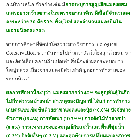
การระบุการสูญเสียแมลงผสม
อเมริกาเหนือ ตัวอย่างเช่น มี
เกสรอย่างกว้างขวางในมหราชอาณาจักร ผีเสื้อมีจำนวนลด
ลงระหว่าง 30 ถึง 50% ทั่วยุโรป และจำนวนแมลงบินใน
เยอรมนีลดลง 76%
จากการศึกษาที่จัดทำโดยวารสารวิชาการ Biological
Conservation พวกมันหายไปเร็วกว่าสัตว์เลี้ยงลูกด้วยนม นก
และสัตว์เลื้อยคลานถึงแปดเท่า สิ่งนี้จะส่งผลกระทบอย่าง
ใหญ่หลวง เนื่องจากแมลงมีส่วนสำคัญต่อการทำงานของ
ระบบนิเวศ
ผลการศึกษานี้ระบุว่า แมลงมากกว่า 40% จะสูญพันธุ์ในอีก
ไม่กี่ทศวรรษข้างหน้า สาเหตุของปัญหานี้ ได้แก่ การทำการ
เกษตรแบบเข้มข้นด้วยยาฆ่าแมลงและปุ๋ย (46.6%) ปัจจัยทาง
ชีวภาพ (16.4%) การพัฒนา (10.7%%) การตัดไม้ทำลายป่า
(8.8%) การแทรกแซงของมนุษย์กับแม่น้ำและพื้นที่ชุ่มน้ำ
(6.3%) ปัจจัยอื่นๆ (6.3 %) และสุดท้ายการเปลี่ยนแปลงสภาพ