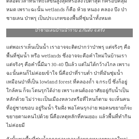
ตลอดเวลาที่น้ำทะเลขึ้นสูงสุดหรือลงไปต่ำสุด ก็ครอบคลุม
หมด เพราะฉะนั้น wetlands ก็คือ ห้วย หนอง คลอง บึง ป่า
ชายเลน ป่าพรุ เป็นประเภทของพื้นที่ชุ่มน้ำทั้งหมด
ป่าชายเลนบ้านน้ำราบ อ.กันตัง จ.ตรัง
แต่พอเราเห็นเป็นน้ำ เราอาจจะติดปากว่าป่าพรุ แต่จริงๆ คือ
พื้นที่ชุ่มน้ำ หรือ wetlands ซึ่งอาจจะคือคำใหม่ในบ้านเรา
แต่จริงๆ คือคำนี้มีมา 30-40 ปีแล้ว แต่ไม่ได้กว้างไกล เพราะ
ฉะนั้นคนก็ไม่ค่อยเข้าใจ นี่คือป่าที่ราบต่ำ ป่าที่มันชุ่มน้ำ
เหมือนป่าที่เป็น lowland forest ที่คลองถ้ำ จ.กระบี่ ซึ่งก็อยู่
ใกล้คน ก็จะโดนรุกได้ง่าย เพราะคนต้องอาศัยอยู่กับน้ำเป็น
หลักด้วย ไม่ว่าจะเป็นเมืองหลวงหรือที่ไหนก็ตาม จะเห็นคน
ที่อยู่ชายขอบ อยู่ริมน้ำ ริมฝั่ง พอโดนรุกง่าย พอคนขยายก็จะ
ขยายตามคนไปด้วย นี่คือเหตุหลักที่คนเยอะ แล้วพื้นที่ทำกิน
ไม่ค่อยมี