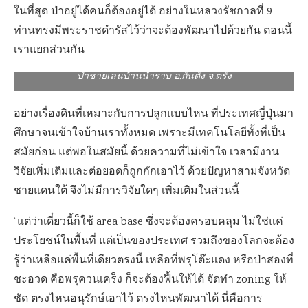
ในที่สุด ป่าอยู่ได้คนก็ต้องอยู่ได้ อย่างในหลวงรัชกาลที่ 9
ท่านทรงมีพระราชดำรัสไว้ว่าจะต้องพัฒนาไปด้วยกัน ตอนนี้
เราแยกส่วนกัน
ป่าชายเลนบ้านน้ำราบ อ.กันตัง จ.ตรัง
อย่างเรื่องดินที่เหมาะกับการปลูกแบบไหน ที่ประเทศญี่ปุ่นมา
ศึกษาจนเข้าใจบ้านเราทั้งหมด เพราะมีเทคโนโลยีทั้งที่เป็น
สมัยก่อน แต่พอในสมัยนี้ ด้วยความที่ไม่เข้าใจ เวลามีงาน
วิจัยเพิ่มเติมและต่อยอดก็ถูกกักเอาไว้ ด้วยปัญหาสามจังหวัด
ชายแดนใต้ จึงไม่มีการวิจัยใดๆ เพิ่มเติมในส่วนนี้
“แต่ว่าเดี๋ยวนี้ก็ใช้ area base ซึ่งจะต้องครอบคลุม ไม่ใช่แค่
ประโยชน์ในพื้นที่ แต่เป็นของประเทศ รวมถึงของโลกจะต้อง
รู้ว่าเหลือแค่พื้นที่เดียวตรงนี้ เหลือที่พรุโต๊ะแดง หรือป่าสองที่
ชะอวด คือพรุควนเคร็ง ก็จะต้องฟื้นให้ได้ จัดทำ zoning ให้
ชัด ตรงไหนอนุรักษ์เอาไว้ ตรงไหนพัฒนาได้ นี่คือการ