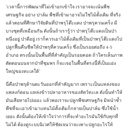
“เวลานี้การพัฒนาที่ไม่เข้าอกเข้าใจ เราอาจจะเน้นพืช
เศรษฐกิจ อย่าง ปาล์ม พืชที่เข้ามาอาจไม่ใช่ไม้ดั้งเดิม ที่จริง
แล้วตอนที่ศึกษาวิจัยดินที่ป่าพรุโต๊ะแดง ป่าพรุควนเคร็ง มี
บางชุดที่เหมือนกัน ดังนั้นถ้าเรารู้ว่า ป่าพรุโต๊ะแดงเป็นป่า
หนึ่งอยู่ ป่าดีอยู่ เราก็ควรเอาไม้ดั้งเดิมที่เป็นป่าพรุโต๊ะแดงไป
ปลูกฟื้นคืนชีพให้ป่าพรุที่ควนเคร็ง ซึ่งเป็นรอยต่อถึง 4-5
อำเภอ ตรงนั้นเป็นพื้นที่ที่สำคัญเป็นรอยคอด ถ้าใครเห็นภาพ
ตัดตอนบนจากป่าที่ชุมพร ก็จะเจอในพื้นที่ตรงนี้ที่เป็นแอ่ง
ใหญ่ของทะเลใต้”
นี่คือป่าพรุด้านตะวันออกที่สำคัญมาก เพราะเป็นแหล่งของ
แพลงก์ตอน แหล่งข้าวปลาอาหารของสัตว์ทะเล ดังนั้นทำให้
มันเสียหายไปเยอะ แล้วพอเราจะปลูกพืชเศรษฐกิจ มิหนำซ้ำ
พืชที่จะเอาเข้ามาแทนไม้ดั้งเดิมก็กลายเป็นปาล์ม ซึ่งใช้น้ำ
เยอะ ดังนั้นต้องให้เข้าใจว่าการที่จะทำอะไรมันใช้กับทุกที่
ไม่ได้ ต้องดูระบบนิเวศให้ชัดเจนว่าจะเพาะปลูกอะไรให้