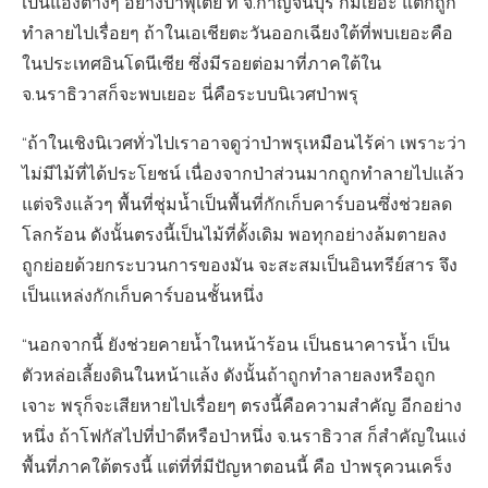
เป็นแอ่งต่างๆ อย่างป่าพุเตย ที่ จ.กาญจนบุรี ก็มีเยอะ แต่ก็ถูก
ทำลายไปเรื่อยๆ ถ้าในเอเชียตะวันออกเฉียงใต้ที่พบเยอะคือ
ในประเทศอินโดนีเซีย ซึ่งมีรอยต่อมาที่ภาคใต้ใน
จ.นราธิวาสก็จะพบเยอะ นี่คือระบบนิเวศป่าพรุ
“ถ้าในเชิงนิเวศทั่วไปเราอาจดูว่าป่าพรุเหมือนไร้ค่า เพราะว่า
ไม่มีไม้ที่ได้ประโยชน์ เนื่องจากป่าส่วนมากถูกทำลายไปแล้ว
แต่จริงแล้วๆ พื้นที่ชุ่มน้ำเป็นพื้นที่กักเก็บคาร์บอนซึ่งช่วยลด
โลกร้อน ดังนั้นตรงนี้เป็นไม้ที่ดั้งเดิม พอทุกอย่างล้มตายลง
ถูกย่อยด้วยกระบวนการของมัน จะสะสมเป็นอินทรีย์สาร จึง
เป็นแหล่งกักเก็บคาร์บอนชั้นหนึ่ง
“นอกจากนี้ ยังช่วยคายน้ำในหน้าร้อน เป็นธนาคารน้ำ เป็น
ตัวหล่อเลี้ยงดินในหน้าแล้ง ดังนั้นถ้าถูกทำลายลงหรือถูก
เจาะ พรุก็จะเสียหายไปเรื่อยๆ ตรงนี้คือความสำคัญ อีกอย่าง
หนึ่ง ถ้าโฟกัสไปที่ป่าดีหรือป่าหนึ่ง จ.นราธิวาส ก็สำคัญในแง่
พื้นที่ภาคใต้ตรงนี้ แต่ที่ที่มีปัญหาตอนนี้ คือ ป่าพรุควนเคร็ง