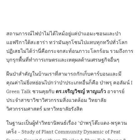
สถานการณ์ไฟป่าไม่ได้ไหม้อยู่แค่ป่าแอมะซอนและป่า
แอฟริกาใต้สะฮาร่า ทว่ามันลุกโชนไปแทบทุกทวีปทั่วโลก
ปฏิเสธไม่ได้ว่านี่คือกระจกสะท้อนภาวะโลกร้อน รวมถึงการ
บุกรุกพื้นที่ทำการเกษตรและเหตุผลด้านเศรษฐกิจอื่นๆ
ผืนป่าสำคัญในบ้านเราที่สามารถกักเก็บคาร์บอนและมี
คุณค่าไม่ยิ่งหย่อนไปกว่าป่าประเภทอื่นก็คือ ป่าพรุ คอลัมน์ I
ดร.เจริญวิชญ์ หาญแก้ว
Green Talk ชวนคุยกับ
อาจารย์
ประจำสาขาวิชาวิศวกรรมสิ่งแวดล้อม วิทยาลัย
วิศวกรรมศาสตร์ มหาวิทยาลัยรังสิต
ในฐานะเป็นผู้ทำวิทยานิพนธ์เรื่อง “ป่าพรุโต๊ะแดง-พรุควน
เคร็ง – Study of Plant Community Dynamic of Peat