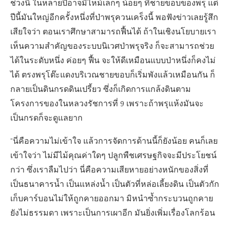
ช่วงนี้ ในหลายปีอาจมีไหม้เล็กๆ น้อยๆ ที่ชายขอบของพรุ แต่
ปีนี้มันใหญ่อีกครั้งหนึ่งที่ป่าพรุควนเคร็งนี้ พอฟังข่าวเลยรู้สึก
เสียใจว่า ตอนเราศึกษาสามารถฟื้นได้ ถ้าในเชิงนโยบายเรา
เห็นความสำคัญของระบบนิเวศป่าพรุจริง ก็จะสามารถช่วย
ได้ในระดับหนึ่ง ค่อยๆ ฟื้น จะให้ดีเหมือนแบบป่าหนึ่งก็คงไม่
ได้ ตรงพรุโต๊ะแดงบริเวณชายขอบก็เริ่มพังแล้วเหมือนกัน ก็
กลายเป็นดินกรดดินเปรี้ยว ซึ่งก็เกิดการแกล้งดินตาม
โครงการของในหลวงรัชการที่ 9 เพราะถ้าพรุแห้งมันจะ
เป็นกรดก็จะดูแลยาก
“นี่คือความไม่เข้าใจ แล้วการจัดการด้านนี้ก็ยังน้อย คนก็เลย
เข้าใจว่า ไม่มีไม้คุณค่าใดๆ ปลูกพืชเศรษฐกิจจะมีประโยชน์
กว่า ซึ่งเราลืมไปว่า นี่คือความเสียหายอย่างหนักของสิ่งที่
เป็นธนาคารน้ำ เป็นแหล่งน้ำ เป็นตัวที่หล่อเลี้ยงดิน เป็นตัวกัก
เก็บคาร์บอนไม่ให้ถูกคายออกมา มิหนำซ้ำกระบวนถูกคาย
ยังไม่ธรรมดา เพราะเป็นการเผาอีก มันยิ่งเพิ่มเรื่องโลกร้อน