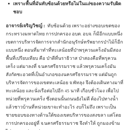
เพราะพื้นที่มันทับซ้อนด้วยหรือไม่ในแง่ของความรับผิด
ชอบ
อาจารย์เจริญวิชญ์ :
ทับซ้อนด้วย เพราะอย่างขอบเขตของ
กระทรวงมหาดไทย การปกครอง อบต. อบจ. ก็มีอีกแบบหนึ่ง
เขตการบริหารจัดการจากสำนักอนุรักษ์ทรัพยากรป่าไม้ก็อีก
แบบหนึ่ง ตอนที่มาทำที่ทะเลน้อยที่ป่าพรุควนเคร็งมันมีสอง
พื้นที่เปรียบเทียบ คือ ป่าดีที่นราธิวาส ป่าสองคือที่พรุควน
เคร็ง แต่มาลงที่ จ.นครศรีธรรมราช แล้วพรุควนเคร็งมัน
สังกัดชะอวดที่เป็นอำเภอของนครศรีธรรมราช แต่มันถูก
บริหารจัดการของเขตทะเลน้อย จ.พัทลุง จึงต้องเดินทางมาที่
ทะเลน้อย และนั่งเรือต่อไปอีก 45 นาที เกือบชั่วโมง เพื่อไป
หน่วยที่พรุควนเคร็ง ซึ่งตอนนั้นถนนยังไม่ดี ต้องไปทางน้ำ
แล้วชาวบ้านที่หน่วยเขาจะทำอะไร งบก็ไม่ถึง เพราะเป็น
ชายขอบของทางด้านใต้ของเขตบริหารของสงขลา แต่โดย
การปกครองอยู่ที่ จ.นครศรีธรรมราช จึงทำให้ ถูกมองข้าม