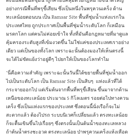
ดังนั้นพอพื้นที่ชุ่มน้ำถูกครอบคลุมด้วยกฎหมายขนาดใหญ่
อย่างกรณีพื้นที่พรุขี้เสียน ซึ่งเป็นหนึ่งในพรุควนเคร็ง ด้าน
ทะเลน้อยตอนบน เป็น Ramsar Site พื้นที่ชุ่มน้ำแห่งแรกใน
ประเทศไทย ถูกประกาศเป็นพื้นที่ชุ่มน้ำระดับโลก ก็เหมือน
มรดกโลก แต่คนไม่ค่อยเข้าใจ ทั้งที่มันคือกฎหมายที่มาดูแล
คุ้มครองระดับสูงที่เข้มงวดขึ้น ไม่ใช่แค่ของประเทศเราอย่าง
เดียว แต่เป็นของทั้งโลก เพราะฉะนั้นต้องมองให้เห็นตรงนี้
จะได้ไม่ขัดแย้งว่าอยู่ดีๆ ไปยกให้เป็นของโลกทำไม
“นี่คือความสำคัญ เพราะฉะนั้นวันนี้ได้ขยายพื้นที่ชุ่มน้ำออก
ไปเป็นระดับโลก เป็น Ramsar Site เป็นสิบๆ แห่งแล้วที่ได้
กระจายออกไป แต่เริ่มต้นจากพื้นที่พรุขี้เสียน ขึ้นมาจากด้าน
เหนือของทะเลน้อย ประมาณ 5 กิโลเมตร รอยต่อไปทางควน
เคร็ง ซึ่งเป็นแห่งแรกของประเทศ ซึ่งตอนนี้นั่งเรือก็จะไม่
สะดวกแล้ว ต้องไปรถ ระบบนิเวศก็เปลี่ยนแล้ว ตรงทะเลน้อย
ก็จะตื้นเขินขึ้นไปเรื่อยๆ ซึ่งตรงนั้นเป็นต้นน้ำของทะเลหลวง
ถ้าต้นน้ำตรงชะอวด ตรงทะเลน้อย ป่าพรุควนเคร็งแห้งเหือด