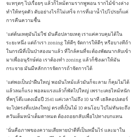
จะทรุดๆ ไปเรื่อยๆ แล้วก็ไหม้ตามรากพูพอน รากไม้ข้างล่าง
ทำให้ทรุดตัว ดับอย่างไรก็ไม่เสร็จ การที่เอาน้ำไปโปรยก็แค่
การคืนความชื้น
“แต่ต้นเหตุมันไม่ใช่ มันคือปลายเหตุ เราแค่ควบคุมได้ใน
ระยะหนึ่ง แต่ถ้าเรา zoning ให้ดีๆ จัดการให้ดีๆ หรือบางทีถ้า
ในกรณีที่เป็นป่าสองมาแล้ว ที่ใกล้คนที่จะต้องพัฒนากลับเข้า
มาเพื่ออนุรักษ์ต่อ เราต้องทำ zoning แล้วก็ชิงเผาให้มัน
กระจาย มันมีหลักการจัดการถ้าจัดการได้
“แต่พอเป็นป่าฝืนใหญ่ พอมันไหม้แล้วมันก็จะลาม ก็คุมไม่ได้
แล้วลมก็แรง พอลมแรงแล้วก็พัดไปใหญ่ เพราะเคยไหม้หนัก
ที่พรุโต๊ะแดงเมื่อปี 2541 แค่เวลาไม่ถึง 10 นาที เฮลิคอปเตอร์
จะไปตรงที่แปลงใหญ่ ตรงที่เป็นไม้ 10 คนโอบ ไปไม่ทันจะถึง
ควันเต็มหน้าเต็มตาหมด ต้องถอยกลับเพื่อไปทางบกแทน
“นั่นคือภาพของความเสียหายป่าดีที่เป็นหมื่นไร่ และมาใน