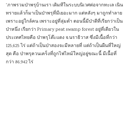
“ภาพรวมป่าพรุบ้านเรา เดิมทีในระบบนิเวศต่อจากทะเล เนิน
ทรายแล้วก็มาเป็นป่าพรุที่มีเยอะมาก แต่หลังๆ มาถูกทำลาย
เพราะอยู่ใกล้คน เพราะอยู่ที่ลุ่มต่ำ ตอนนี้มีป่าดีที่เรียกว่าเป็น
ป่าหนึ่ง เรียกว่า Primary peat swamp forest อยู่ที่เดียวใน
ประเทศไทยคือ ป่าพรุโต๊ะแดง จ.นราธิวาส ซึ่งมีเนื้อที่กว่า
125,625 ไร่ แต่ถ้าเป็นป่าสองจะมีหลายที่ แต่ถ้าเป็นผืนที่ใหญ่
สุด คือ ป่าพรุควนเคร็งที่ถูกไฟไหม้ใหญ่อยู่ขณะนี้ มีเนื้อที่
กว่า 86,942 ไร่