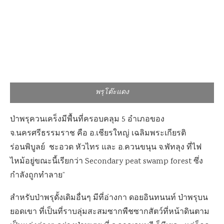
พรุโต๊ะแดง
ป่าพรุควนเคร็งมีพื้นที่ครอบคลุม 5 อำเภอของ
จ.นครศรีธรรมราช คือ อ.เชียรใหญ่ เฉลิมพระเกียรติ
ร่อนพิบูลย์ ชะอวด หัวไทร และ อ.ควนขนุน จ.พัทลุง ที่ไฟ
ไหม้อยู่ขณะนี้เรียกว่า Secondary peat swamp forest ซึ่ง
กำลังถูกทำลาย”
สำหรับป่าพรุดั้งเดิมอื่นๆ มีที่อ่างกา ดอยอินทนนท์ ป่าพรุบน
ยอดเขา ที่เป็นที่ราบลุ่มสะสมซากพืชซากสัตว์ที่หน้าดินตาม