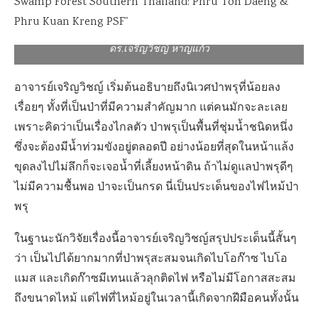
Swamp Forest Southern Thailand: Phru Toh Daeng &
Phru Kuan Kreng PSF”
ดร.เจริญวิชญ์ หาญแก้ว
อาจารย์เจริญวิชญ์ เริ่มต้นอธิบายถึงนิเวศป่าพรุที่น้อยลง
เรื่อยๆ ทั้งที่เป็นป่าที่มีความสำคัญมาก แต่คนมักจะละเลย
เพราะคิดว่าเป็นเรื่องไกลตัว ป่าพรุเป็นพื้นที่ชุ่มน้ำชนิดหนึ่ง
ซึ่งจะต้องมีน้ำท่วมขังอยู่ตลอดปี อย่างน้อยที่สุดในหน้าแล้ง
ขุดลงไปไม่ลึกก็จะเจอน้ำที่เลี้ยงหน้าดิน ถ้าไม่ดูแลป่าพรุดีๆ
ไม่มีความชื้นพอ ป่าจะเป็นกรด นี่เป็นประเด็นของไฟไหม้ป่า
พรุ
ในฐานะนักวิจัยเรื่องนี้อาจารย์เจริญวิชญ์สรุปประเด็นนี้สั้นๆ
ว่า เป็นไปได้ยากมากที่ป่าพรุสะสมจนเกิดไบโอก๊าซ ไบโอ
แมส และเกิดก๊าซมีเทนแล้วลุกติดไฟ หรือไม่มีโอกาสสะสม
ถึงขนาดไหม้ แต่ไฟที่ไหม้อยู่ในเวลานี้เกิดจากฝีมือคนทั้งนั้น