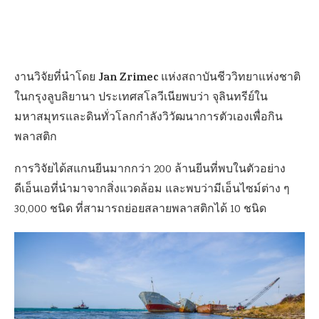
Jan Zrimec
งานวิจัยที่นำโดย
แห่งสถาบันชีววิทยาแห่งชาติ
ในกรุงลูบลิยานา ประเทศสโลวีเนียพบว่า จุลินทรีย์ใน
มหาสมุทรและดินทั่วโลกกำลังวิวัฒนาการตัวเองเพื่อกิน
พลาสติก
การวิจัยได้สแกนยีนมากกว่า 200 ล้านยีนที่พบในตัวอย่าง
ดีเอ็นเอที่นำมาจากสิ่งแวดล้อม และพบว่ามีเอ็นไซม์ต่าง ๆ
30,000 ชนิด ที่สามารถย่อยสลายพลาสติกได้ 10 ชนิด