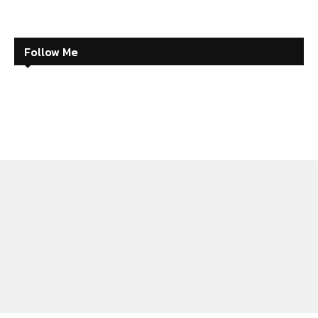
Follow Me