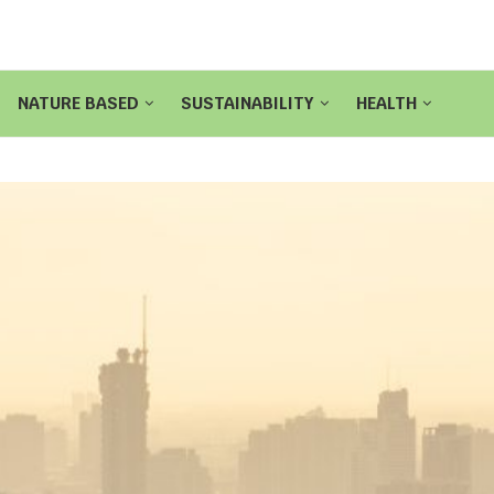
NATURE BASED
SUSTAINABILITY
HEALTH