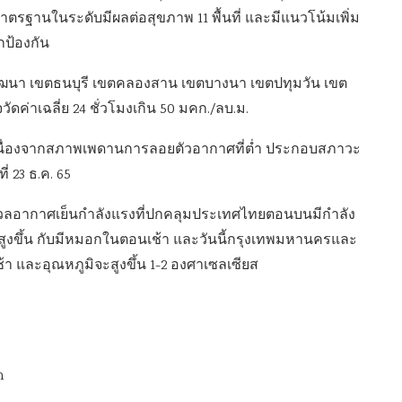
าตรฐานในระดับมีผลต่อสุขภาพ 11 พื้นที่ และมีแนวโน้มเพิ่ม
ป้องกัน
ฒนา เขตธนบุรี เขตคลองสาน เขตบางนา เขตปทุมวัน เขต
าเฉลี่ย 24 ชั่วโมงเกิน 50 มคก./ลบ.ม.
 กทม. เนื่องจากสภาพเพดานการลอยตัวอากาศที่ต่ำ ประกอบสภาวะ
ที่ 23 ธ.ค. 65
อมวลอากาศเย็นกำลังแรงที่ปกคลุมประเทศไทยตอนบนมีกำลัง
ิสูงขึ้น กับมีหมอกในตอนเช้า และวันนี้กรุงเทพมหานครและ
และอุณหภูมิจะสูงขึ้น 1-2 องศาเซลเซียส
่
m