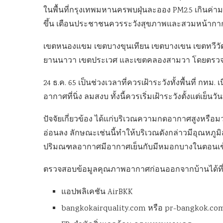
ในพื้นที่กรุงเทพมหานครพบฝุ่นละออง PM2.5 เกินค่าม
ขึ้น เตือนประชาชนควรระวังสุขภาพและสวมหน้ากาก
เขตหนองแขม เขตบางขุนเทียน เขตบางเขน เขตทวีวั
ยานนาวา เขตประเวศ และเขตคลองสามวา โดยตรวจวัดค่
24 ธ.ค. 65 เป็นช่วงเวลาที่ควรเฝ้าระวังทั้งพื้นที่
อากาศที่นิ่ง ลมสงบ ทั้งนี้ควรเริ่มเฝ้าระวังตั้งแต่เย็นวัน
ปัจจัยเกี่ยวข้อง ได้แก่บริเวณความกดอากาศสูงหรื
อ่อนลง ลักษณะเช่นนี้ทำให้บริเวณดังกล่าวมีอุณหภูม
ปริมณฑลอากาศมีอากาศเย็นกับมีหมอกบางในตอนเช้า 
ตรวจสอบข้อมูลคุณภาพอากาศก่อนออกจากบ้านได้ที
แอปพลิเคชัน AirBKK
bangkokairquality.com หรือ pr-bangkok.co