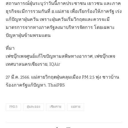
สถานการณ์ฝุ่นระบุว่าวันนี้ภาคประชาชน เยาวชน และภาค
ธุรกิจจะมีการรวมกันที่ อ.แม่สาย เพื่อเรียกร้องให้ภาครัฐ เร่ง
แก้ปัญหาฝุ่นควัน เพราะฝุ่นควันเริ่มวิกฤตและควรจะมี
มาตรการจากทางภาครัฐลงมาบริหารจัดการ โดยเฉพาะ
ปัญหาฝุ่นข้ามพรมแดน
ที่มา
เฟซบุ๊กเพจศูนย์แก้ไขปัญหามลพิษทางอากาศ, เฟซบุ๊กเพจ
เทศบาลนครเชียงราย, IQAir
27 มี.ค. 2566. แม่สายวิกฤตฝุ่นคลุมเมือง PM 2.5 พุ่ง ชาวบ้าน
ร้องภาครัฐแก้ปัญหา. ThaiPBS
PM2.5
ฝุ่นละออง
เชียงราย
แม่สาย