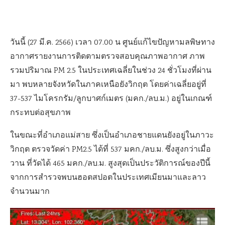
วันนี้ (27 มี.ค. 2566) เวลา 07.00 น ศูนย์แก้ไขปัญหามลพิษทาง
อากาศรายงานการติดตามตรวจสอบคุณภาพอากาศ ภาพ
รวมปริมาณ PM 2.5 ในประเทศเฉลี่ยในช่วง 24 ชั่วโมงที่ผ่าน
มา พบหลายจังหวัดในภาคเหนือยังวิกฤต โดยค่าเฉลี่ยอยู่ที่
37-537 ไมโครกรัม/ลูกบาศก์เมตร (มคก./ลบ.ม.) อยู่ในเกณฑ์
กระทบต่อสุขภาพ
ในขณะที่อำเภอแม่สาย ซึ่งเป็นอำเภอชายแดนยังอยู่ในภาวะ
วิกฤต ตรวจวัดค่า PM2.5 ได้ที่ 537 มคก./ลบ.ม. ซึ่งสูงกว่าเมื่อ
วาน ที่วัดได้ 465 มคก./ลบ.ม. สูงสุดเป็นประวัติการณ์ของปีนี้
จากการสำรวจพบนฮอตสปอตในประเทศเมียนมาและลาว
จำนวนมาก