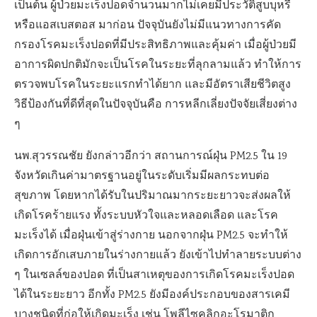
เป็นต้น ผู้ป่วยมะเร็งปอดจำนวนมากไม่เคยมีประวัติสูบบุหรี่
หรือแอสเบสตอส มาก่อน ปัจจุบันยังไม่มีแนวทางการคัด
กรองโรคมะเร็งปอดที่มีประสิทธิภาพและคุ้มค่า เมื่อผู้ป่วยมี
อาการผิดปกติมักจะเป็นโรคในระยะที่ลุกลามแล้ว ทำให้การ
ตรวจพบโรคในระยะแรกทำได้ยาก และมีอัตราเสียชีวิตสูง
วิธีป้องกันที่ดีที่สุดในปัจจุบันคือ การหลีกเลี่ยงปัจจัยเสี่ยงต่าง
ๆ
นพ.สุวรรณชัย ยังกล่าวอีกว่า สถานการณ์ฝุ่น
PM2.5
ใน
19
จังหวัดเกินค่ามาตรฐานอยู่ในระดับเริ่มมีผลกระทบต่อ
สุขภาพ โดยหากได้รับในปริมาณมากระยะยาวจะส่งผลให้
เกิดโรคร้ายแรง ทั้งระบบหัวใจและหลอดเลือด และโรค
มะเร็งได้ เมื่อฝุ่นเข้าสู่ร่างกาย นอกจากฝุ่น
PM2.5
จะทำให้
เกิดการอักเสบภายในร่างกายแล้ว ยังเข้าไปทำลายระบบต่าง
ๆ ในเซลล์ของปอด ที่เป็นสาเหตุของการเกิดโรคมะเร็งปอด
ได้ในระยะยาว อีกทั้ง
PM2.5
ยังมีองค์ประกอบของสารเคมี
บางชนิดที่ก่อให้เกิดมะเร็ง เช่น โพลีไซคลิกอะโรมาติก