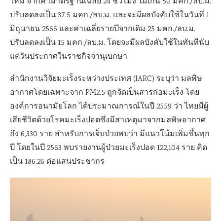
ใหม่ จากค่ามาตรฐานเฉลี่ย
24
ชั่วโมง ไม่เกิน
50
มคก./ลบ.ม.
ปรับลดลงเป็น
37.5
มคก./ลบ.ม. และจะมีผลบังคับใช้ในวันที่
1
มิถุนายน
2566
และค่าเฉลี่ยรายปีจากเดิม
25
มคก./ลบ.ม.
ปรับลดลงเป็น
15
มคก./ลบ.ม. โดยจะมีผลบังคับใช้ในทันทีนับ
แต่วันประกาศในราชกิจจานุเบกษา
สำนักงานวิจัยมะเร็งระหว่างประเทศ (
IARC)
ระบุว่า มลพิษ
อากาศโดยเฉพาะจาก
PM2.5
ถูกจัดเป็นสารก่อมะเร็ง โดย
องค์การอนามัยโลก ได้ประมาณการณ์ในปี
2559
ว่า ไทยมีผู้
เสียชีวิตด้วยโรคมะเร็งปอดซึ่งมีสาเหตุมาจากมลพิษอากาศ
ถึง
6,330
ราย สำหรับการเจ็บป่วยพบว่า มีแนวโน้มเพิ่มขึ้นทุก
ปี โดยในปี
2563
พบรายงานผู้ป่วยมะเร็งปอด
122,104
ราย คิด
เป็น
186.26
ต่อแสนประชากร