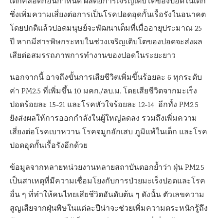
เด็กคลอดก่อนกำหนด ผลต่อการเจริญเติบโตของปอดในเด็ก
ซึ่งเพิ่มความเสี่ยงต่อการเป็นโรคปอดอุดกั้นเรื้อรังในอนาคต
โดยปกติแล้วปอดมนุษย์จะพัฒนาเต็มที่เมื่ออายุประมาณ
25
ปี หากมีสารพิษกระทบในช่วงเจริญเติบโตของปอดจะส่งผล
เสียต่อสมรรถภาพการทำงานของปอดในระยะยาว
นอกจากนี้ อาจถึงขั้นการเสียชีวิตเพิ่มขึ้นร้อยละ
6
ทุกระดับ
ค่า
PM2.5
ที่เพิ่มขึ้น
10
มคก./ลบ.ม. โดยเสียชีวิตจากมะเร็ง
ปอดร้อยละ
15-21
และโรคหัวใจร้อยละ
12-14
อีกทั้ง
PM2.5
ยังส่งผลให้การออกกำลังในผู้ใหญ่ลดลง รวมถึงเพิ่มความ
เสี่ยงต่อโรคเบาหวาน โรคจมูกอักเสบ ภูมิแพ้ในเด็ก และโรค
ปอดอุดกั้นเรื้อรังอีกด้วย
ข้อมูลจากหลายหน่วยงานหลายสถาบันตอกย้ำว่า ฝุ่น
PM2.5
เป็นสาเหตุที่มีความเชื่อมโยงกับการป่วยมะเร็งปอดและโรค
อื่น ๆ ที่ทำให้คนไทยเสียชีวิตอันดับต้น ๆ ดังนั้น ตัวเลขความ
สูญเสียจากฝุ่นพิษในแต่ละปีน่าจะช่วยเพิ่มความตระหนักรู้ถึง