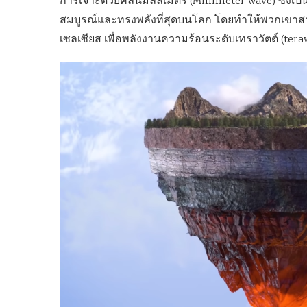
การเจาะด้วยคลื่นมิลลิเมตร (Millimeter wave) ซึ่งเ
สมบูรณ์และทรงพลังที่สุดบนโลก โดยทำให้พวกเขาสา
เซลเซียส เพื่อพลังงานความร้อนระดับเทราวัตต์ (tera