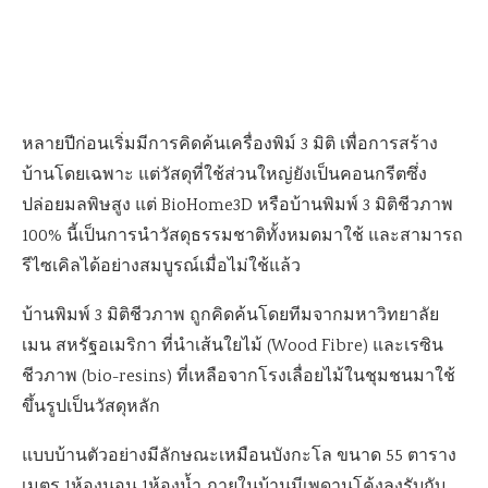
หลายปีก่อนเริ่มมีการคิดค้นเครื่องพิม์ 3 มิติ เพื่อการสร้าง
บ้านโดยเฉพาะ แต่วัสดุที่ใช้ส่วนใหญ่ยังเป็นคอนกรีตซึ่ง
ปล่อยมลพิษสูง แต่ BioHome3D หรือบ้านพิมพ์ 3 มิติชีวภาพ
100% นี้เป็นการนำวัสดุธรรมชาติทั้งหมดมาใช้ และสามารถ
รีไซเคิลได้อย่างสมบูรณ์เมื่อไม่ใช้แล้ว
บ้านพิมพ์ 3 มิติชีวภาพ ถูกคิดค้นโดยทีมจากมหาวิทยาลัย
เมน สหรัฐอเมริกา ที่นำเส้นใยไม้ (Wood Fibre) และเรซิน
ชีวภาพ (bio-resins) ที่เหลือจากโรงเลื่อยไม้ในชุมชนมาใช้
ขึ้นรูปเป็นวัสดุหลัก
แบบบ้านตัวอย่างมีลักษณะเหมือนบังกะโล ขนาด 55 ตาราง
เมตร 1ห้องนอน 1ห้องน้ำ ภายในบ้านมีเพดานโค้งลงรับกับ