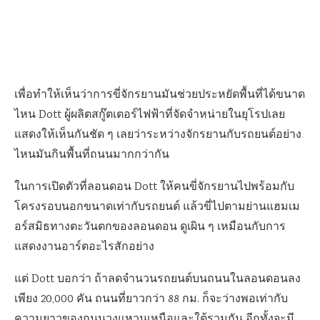
เพื่อทำให้เห็นว่าการขี่จักรยานมันช่วยประหยัดพื้นที่ได้ขนาด
ไหน Dott ผู้ผลิตสกู๊ตเตอร์ไฟฟ้าที่จัดจำหน่ายในยุโรปเลย
แสดงให้เห็นกันชัด ๆ เลยว่าระหว่างจักรยานกับรถยนต์อย่าง
ไหนมันกินพื้นที่ถนนมากกว่ากัน
ในการเปิดตัวที่ลอนดอน Dott ให้คนขี่จักรยานไปพร้อมกับ
โครงรอบนอกขนาดเท่ากับรถยนต์ แล้วขี่ไปตามย่านแฮมเม
อร์สมิธทางตะวันตกของลอนดอน ดูเผิน ๆ เหมือนกับการ
แสดงงานอาร์ตอะไรสักอย่าง
แต่ Dott บอกว่า ถ้าลดจำนวนรถยนต์บนถนนในลอนดอนลง
เพียง 20,000 คัน ถนนที่ยาวกว่า 88 กม. ก็จะว่างพอเท่ากับ
ความยาวของถนนวงแหวนเหนือและใต้รวมกัน อีกทั้งจะมี