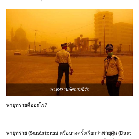
พายุทรายพัดถล่มอิรัก
พายุทรายคืออะไร?
พายุทราย (Sandstorm)
พายุฝุ่น (Dust
หรือบางครั้งเรียกว่า