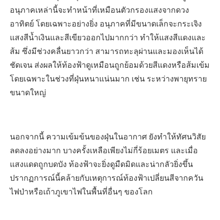
อนุภาคเหล่านี้จะทำหน้าที่เหมือนตัวกรองแสงจากดวง
อาทิตย์ โดยเฉพาะอย่างยิ่ง อนุภาคที่มีขนาดเล็กจะกระเจิง
แสงสีน้ำเงินและสีเขียวออกไปมากกว่า ทำให้แสงสีแดงและ
ส้ม ซึ่งมีช่วงคลื่นยาวกว่า สามารถทะลุผ่านและมองเห็นได้
ชัดเจน ส่งผลให้ท้องฟ้าดูเหมือนถูกย้อมด้วยสีแดงหรือส้มเข้ม
โดยเฉพาะในช่วงที่ฝุ่นหนาแน่นมาก เช่น ระหว่างพายุทราย
ขนาดใหญ่
นอกจากนี้ ความเข้มข้นของฝุ่นในอากาศ ยังทำให้ทัศนวิสัย
ลดลงอย่างมาก บางครั้งเหลือเพียงไม่กี่ร้อยเมตร และเมื่อ
แสงแดดถูกบดบัง ท้องฟ้าจะยิ่งดูมืดมิดและน่ากลัวยิ่งขึ้น
ปรากฏการณ์นี้คล้ายกับเหตุการณ์ท้องฟ้าเปลี่ยนสีจากควัน
ไฟป่าหรือเถ้าภูเขาไฟในพื้นที่อื่นๆ ของโลก