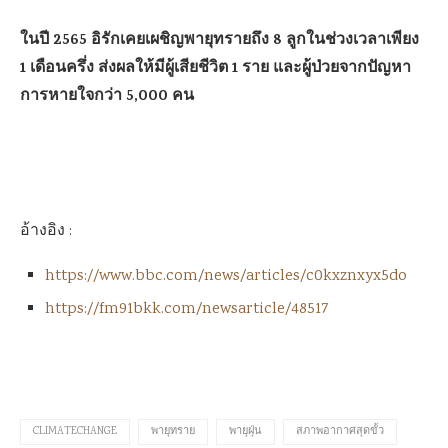
ในปี 2565 อิรักเคยเผชิญพายุทรายถึง 8 ลูกในช่วงเวลาเพียง
1 เดือนครึ่ง ส่งผลให้มีผู้เสียชีวิต 1 ราย และผู้ป่วยจากปัญหา
การหายใจกว่า 5,000 คน
อ้างอิง :
https://www.bbc.com/news/articles/c0kxznxyx5do
https://fm91bkk.com/newsarticle/48517
CLIMATECHANGE
พายุทราย
พายุฝุ่น
สภาพอากาศสุดขั้ว