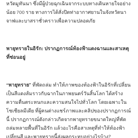
หวัดมูทันนา ซึ่งมีผู้ป่วยฉุกเฉินจากระบบทางเดินหายใจอย่าง
น้อย 700 ราย ทางการได้สั่งปิดท่าอากาศยานในจังหวัดนา
จาฟและบาสราชั่วคราวเพื่อความปลอดภัย
พายุทรายในอิรัก: ปรากฏการณ์ท้องฟ้าแดงฉานและสาเหตุ
ที่ซ่อนอยู่
“พายุทราย”
ที่พัดถล่ม ทำให้ภาพของท้องฟ้าในอิรักที่เปลี่ยน
เป็นสีแดงส้มราวกับฉากในภาพยนตร์วันสิ้นโลก ได้สร้าง
ความตื่นตระหนกและความสนใจไปทั่วโลก โดยเฉพาะใน
โซเชียลมีเดีย ที่ผู้คนต่างแชร์ภาพและคลิปของปรากฏการณ์
นี้ ปรากฏการณ์ดังกล่าวเกิดจากพายุทรายขนาดใหญ่ที่พัด
ถล่มหลายพื้นที่ในอิรัก แล้วอะไรคือสาเหตุที่ทำให้ท้องฟ้า
เปลี่ยนสี และพายุทรายนี้ส่งผลกระทบอย่างไรบ้าง?