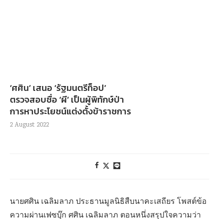
‘ศศิน’ เสนอ ‘รัฐมนตรีท็อป’
ตรวจสอบชื่อ ‘ผี’ เป็นผู้พิทักษ์ป่า
การหาประโยชน์แต่งตั้งข้าราชการ
2 August 2022
นายศศิน เฉลิมลาภ ประธานมูลนิธิสืบนาคะเสถียร โพสต์ข้อ
ความผ่านเฟซบุ๊ก ศศิน เฉลิมลาภ ตอนหนึ่งสรุปใจความว่า