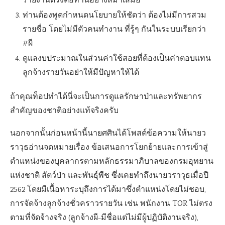
รายงานตรงต่อท่านอย่างสม่ำเสมอ
ท่านต้องพูดกำหนดนโยบายให้ชัดว่า ต้องไม่มีการสวม
รายชื่อ โดยไม่มีตัวคนทำงาน ที่รู้ๆ กันในระบบเรียกว่า
#ผี
ดูแลงบประมาณในส่วนค่าใช้สอยที่ต้องเป็นค่าตอบแทน
ลูกจ้างรายวันอย่าให้มีปัญหาให้ได้
ถ้าคุณท็อปทำได้นี่จะเป็นการดูแลรักษาป่าและทรัพยากร
สำคัญของชาติอย่างแท้จริงครับ
นอกจากนั้นก่อนหน้านี้นายศศินได้โพสต์ข้อความให้นายว
ราวุธอ่านจดหมายเรื่อง ข้อเสนอการโยกย้ายและการเข้าสู่
ตำแหน่งของบุคลากรตามหลักธรรมาภิบาลของกรมอุทยาน
แห่งชาติ สัตว์ป่า และพันธุ์พืช ซึ่งเคยทำถึงนายวราวุธเมื่อปี
2562 โดยมีเนื้อหาระบุถึงการได้มาซึ่งตำแหน่งโดยไม่ชอบ,
การจัดจ้างลูกจ้างชั่วคราวรายวัน เช่น พนักงาน TOR ไม่ตรง
ตามที่จัดจ้างจริง (ลูกจ้างผี-มีชื่อแต่ไม่มีผู้ปฏิบัติงานจริง),