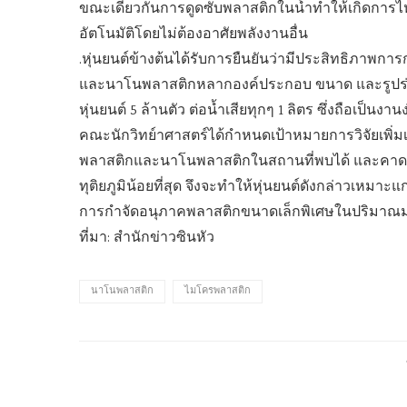
ขณะเดียวกันการดูดซับพลาสติกในน้ำทำให้เกิดการไหลข
อัตโนมัติโดยไม่ต้องอาศัยพลังงานอื่น
.
หุ่นยนต์ข้างต้นได้รับการยืนยันว่ามีประสิทธิภาพก
และนาโนพลาสติกหลากองค์ประกอบ ขนาด และรูปร่างใ
หุ่นยนต์ 5 ล้านตัว ต่อน้ำเสียทุกๆ 1 ลิตร ซึ่งถือเป็น
คณะนักวิทย์าศาสตร์ได้กำหนดเป้าหมายการวิจัยเพิ่มเ
พลาสติกและนาโนพลาสติกในสถานที่พบได้ และคาดหวั
ทุติยภูมิน้อยที่สุด จึงจะทำให้หุ่นยนต์ดังกล่าวเหม
การกำจัดอนุภาคพลาสติกขนาดเล็กพิเศษในปริมาณ
ที่มา: สำนักข่าวซินหัว
นาโนพลาสติก
ไมโครพลาสติก