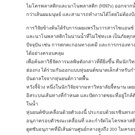
ไมโครพลาสติกและนาโนพลาสติก (MNPs) ออกจากน้ำ โด
กว่าเส้นผมมนุษย์ และสามารถทำงานได้โดยไม่ต้องป้
การวิจัยข้างต้นได้รับการเผยแพร่ในวารสารไซแอนซ์
และนาโนพลาสติกในน่านน้ำที่ไม่ใช่ทะเล เป็นภัยคุก
ปัจจุบัน เช่น การตกตะกอนทางเคมี และการกรองทา
ได้อย่างครอบคลุม
เพื่อค้นหาวิธีจัดการมลพิษดังกล่าวที่ดียิ่งขึ้น ทีม
ฮ่องกง ได้ร่วมกันออกแบบหุ่นยนต์ขนาดเล็กสำหรั
บันดาลใจจากหุ่นยนต์กวาดพื้น
หวังจี๋จ้วง หนึ่งในนักวิจัยจากมหาวิทยาลัยจี้หนาน เ
อิสระบนเส้นทางที่กำหนด และปัดกวาดขยะที่อยู่ใกล้ตัว
ในน้ำ
หุ่นยนต์ขับเคลื่อนด้วยตัวเองนี้ ประกอบด้วยเรซินท
อนุภาครอบตัวขณะเคลื่อนที่ และกำจัดไมโครพลาสติ
ดูดซับอนุภาคที่มีเส้นผ่านศูนย์กลางสูงถึง 200 ไมครอ