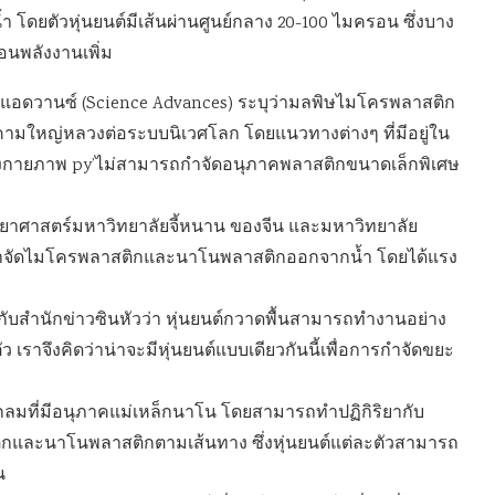
ยตัวหุ่นยนต์มีเส้นผ่านศูนย์กลาง 20-100 ไมครอน ซึ่งบาง
อนพลังงานเพิ่ม
 แอดวานซ์ (Science Advances) ระบุว่ามลพิษไมโครพลาสติก
คามใหญ่หลวงต่อระบบนิเวศโลก โดยแนวทางต่างๆ ที่มีอยู่ใน
งกายภาพ py’ไม่สามารถกำจัดอนุภาคพลาสติกขนาดเล็กพิเศษ
นักวิทยาศาสตร์มหาวิทยาลัยจี้หนาน ของจีน และมหาวิทยาลัย
บกำจัดไมโครพลาสติกและนาโนพลาสติกออกจากน้ำ โดยได้แรง
ผยกับสำนักข่าวซินหัวว่า หุ่นยนต์กวาดพื้นสามารถทำงานอย่าง
 เราจึงคิดว่าน่าจะมีหุ่นยนต์แบบเดียวกันนี้เพื่อการกำจัดขยะ
รงกลมที่มีอนุภาคแม่เหล็กนาโน โดยสามารถทำปฏิกิริยากับ
กและนาโนพลาสติกตามเส้นทาง ซึ่งหุ่นยนต์แต่ละตัวสามารถ
น