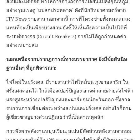
สงบและแดดจัด ทำให้การอ้างถึงการเปลี่ยนแปลงอุณหภูมิ
อย่างรุนแรงดู “แปลกประหลาด” ดังที่นักวิทยาศาสตร์จาก
ITV News รายงาน นอกจากนี้ การที่โครงข่ายทั้งหมดล่มลง
แทนที่จะเป็นเพียงบางส่วน ยังชี้ให้เห็นถึงความเป็นไปได้ที่
ระบบตัดวงจร (Circuit Breakers) อาจไม่ได้ถูกกำหนดค่า
อย่างเหมาะสม
นอกเหนือจากปรากฏการณ์ทางบรรยากาศ ยังมีข้อสันนิษ
ฐานอื่นๆ ที่ถูกพิจารณา:
ไฟไหม้ในฝรั่งเศส: มีรายงานว่าไฟไหม้บน ภูเขาอลาริก ใน
ฝรั่งเศสตอนใต้ ใกล้เมืองเปอร์ปิญอง อาจทำลายสายส่งไฟฟ้า
แรงสูงระหว่างเปอร์ปิญองและนาร์บอนน์ตะวันออก ซึ่งอาจ
รบกวนการเชื่อมต่อระหว่างสเปนและฝรั่งเศส อย่างไรก็ตาม
ผู้เชี่ยวชาญบางส่วนปฏิเสธว่านี่เป็นสาเหตุหลัก
การพึ่งพาพลังงานหมุนเวียน: สเปนมีสัดส่วนพลังงานจากลม