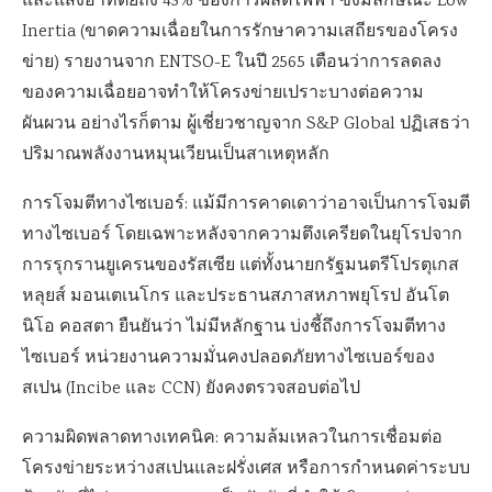
และแสงอาทิตย์ถึง 43% ของการผลิตไฟฟ้า ซึ่งมีลักษณะ Low
Inertia (ขาดความเฉื่อยในการรักษาความเสถียรของโครง
ข่าย) รายงานจาก ENTSO-E ในปี 2565 เตือนว่าการลดลง
ของความเฉื่อยอาจทำให้โครงข่ายเปราะบางต่อความ
ผันผวน อย่างไรก็ตาม ผู้เชี่ยวชาญจาก S&P Global ปฏิเสธว่า
ปริมาณพลังงานหมุนเวียนเป็นสาเหตุหลัก
การโจมตีทางไซเบอร์: แม้มีการคาดเดาว่าอาจเป็นการโจมตี
ทางไซเบอร์ โดยเฉพาะหลังจากความตึงเครียดในยุโรปจาก
การรุกรานยูเครนของรัสเซีย แต่ทั้งนายกรัฐมนตรีโปรตุเกส
หลุยส์ มอนเตเนโกร และประธานสภาสหภาพยุโรป อันโต
นิโอ คอสตา ยืนยันว่า ไม่มีหลักฐาน บ่งชี้ถึงการโจมตีทาง
ไซเบอร์ หน่วยงานความมั่นคงปลอดภัยทางไซเบอร์ของ
สเปน (Incibe และ CCN) ยังคงตรวจสอบต่อไป
ความผิดพลาดทางเทคนิค: ความล้มเหลวในการเชื่อมต่อ
โครงข่ายระหว่างสเปนและฝรั่งเศส หรือการกำหนดค่าระบบ