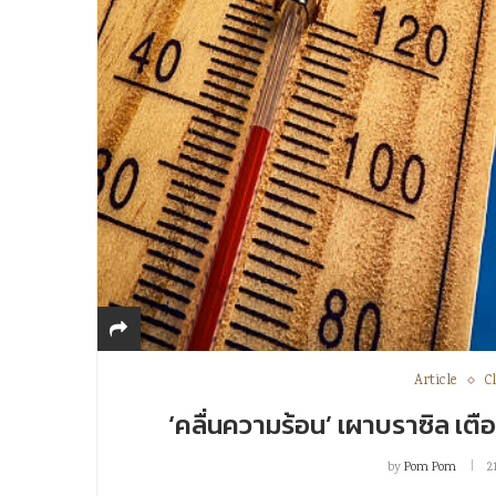
Article
C
‘คลื่นความร้อน’ เผาบราซิล เตื
by
Pom Pom
2