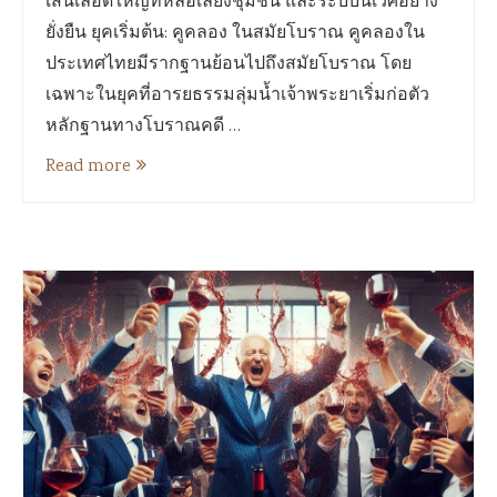
เส้นเลือดใหญ่ที่หล่อเลี้ยงชุมชน และระบบนิเวศอย่าง
ยั่งยืน ยุคเริ่มต้น: คูคลอง ในสมัยโบราณ คูคลองใน
ประเทศไทยมีรากฐานย้อนไปถึงสมัยโบราณ โดย
เฉพาะในยุคที่อารยธรรมลุ่มน้ำเจ้าพระยาเริ่มก่อตัว
หลักฐานทางโบราณคดี …
Read more