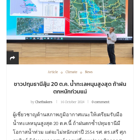
Article
Climate
News
ชาวปทุมธานีลุ้น 20 ต.ค. น้ำทะเลหนุนสูงสุด ถ้าฝน
ตกหนักท่วมแน่
by
Chetbakers
16 October 2024
0 comment
ผู้เชี่ยวชาญด้านสภาพภูมิอากาศแนะให้เตรียมรับมือ
น้ำทะเลหนุนสูงสุด 20 ต.ค.นี้ ถ้าฝนตกซ้ำปทุมธานีมี
โอกาสน้ำท่วม แต่จะไม่หนักเท่าปี 2554 รศ. ดร.เสรี ศุภ