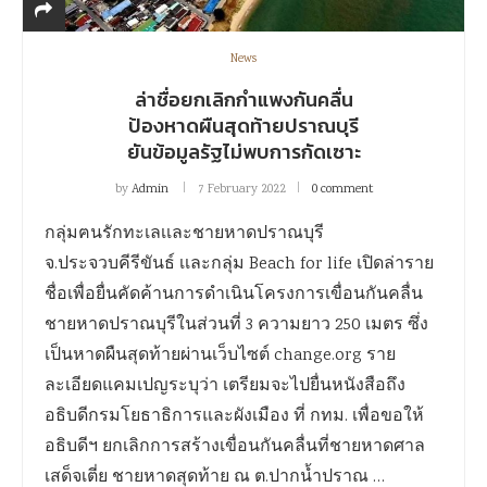
News
ล่าชื่อยกเลิกกำแพงกันคลื่น
ป้องหาดผืนสุดท้ายปราณบุรี
ยันข้อมูลรัฐไม่พบการกัดเซาะ
by
Admin
7 February 2022
0 comment
กลุ่มฅนรักทะเลเเละชายหาดปราณบุรี
จ.ประจวบคีรีขันธ์ เเละกลุ่ม Beach for life เปิดล่าราย
ชื่อเพื่อยื่นคัดค้านการดำเนินโครงการเขื่อนกันคลื่น
ชายหาดปราณบุรีในส่วนที่ 3 ความยาว 250 เมตร ซึ่ง
เป็นหาดผืนสุดท้ายผ่านเว็บไซต์ change.org ราย
ละเอียดแคมเปญระบุว่า เตรียมจะไปยื่นหนังสือถึง
อธิบดีกรมโยธาธิการและผังเมือง ที่ กทม. เพื่อขอให้
อธิบดีฯ ยกเลิกการสร้างเขื่อนกันคลื่นที่ชายหาดศาล
เสด็จเตี่ย ชายหาดสุดท้าย ณ ต.ปากน้ำปราณ …