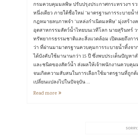
กรมควบคุมมลพิษ ปรับปรุงประกาศกระทรวงฯ รวมมาต
หนึ่งเดียว ภายใต้ชื่อใหม่ “มาตรฐานการระบายน้ำท
กฎหมายลบภาพจำ “แหล่งกำเนิดมลพิษ” มุ่งสร้างค
อุตสาหกรรมสัตว์น้ำไทยบนเวทีโลก นายสุรินทร์ 
ทรัพยากรธรรมชาติและสิ่งแวดล้อม เปิดเผยถึง
ว่า ที่ผ่านมามาตรฐานควบคุมการระบายน้ำทิ้งจากบ่อ
ได้บังคับใช้มานานกว่า 15 ปี ซึ่งพบประเด็นปัญ
และชนิดของสัตว์น้ำ ส่งผลให้เจ้าพนักงานควบคุม
จนเกิดความสับสนในการเลือกใช้มาตรฐานที่ถูกต้
เปลี่ยนแปลงไปในปัจจุบัน …
Read more
SORRY