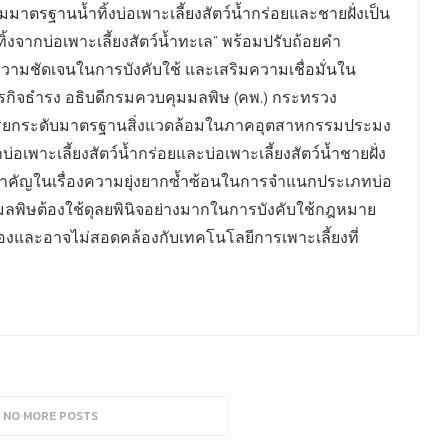
รฐานน้ำทิ้งบ่อเพาะเลี้ยงสัตว์น้ำกร่อยและชายฝั่งเป็น
ิ้งจากบ่อเพาะเลี้ยงสัตว์น้ำทะเล” พร้อมปรับถ้อยคำ
วามชัดเจนในการบังคับใช้ และเสริมความเชื่อมั่นใน
วรกิจธำรง อธิบดีกรมควบคุมมลพิษ (คพ.) กระทรวง
การยกระดับมาตรฐานสิ่งแวดล้อมในภาคอุตสาหกรรมประมง
เพาะเลี้ยงสัตว์น้ำกร่อยและบ่อเพาะเลี้ยงสัตว์น้ำชายฝั่ง
หาสำคัญในเรื่องความยุ่งยากซ้ำซ้อนในการจำแนกประเภทบ่อ
มลพิษต้องใช้ดุลยพินิจอย่างมากในการบังคับใช้กฎหมาย
องและอาจไม่สอดคล้องกับเทคโนโลยีการเพาะเลี้ยงที่
, NO MORE POSTS