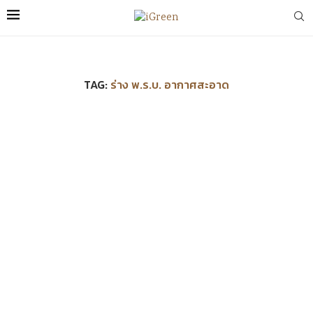
TAG:
ร่าง พ.ร.บ. อากาศสะอาด