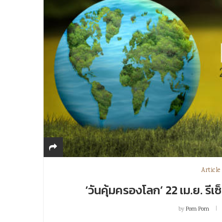
Article
‘วันคุ้มครองโลก’ 22 เม.ย. ร
by
Pom Pom