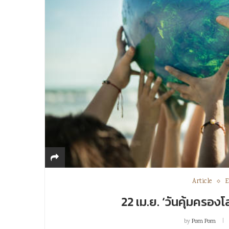
Article
E
22 เม.ย. ‘วันคุ้มครอง
by
Pom Pom