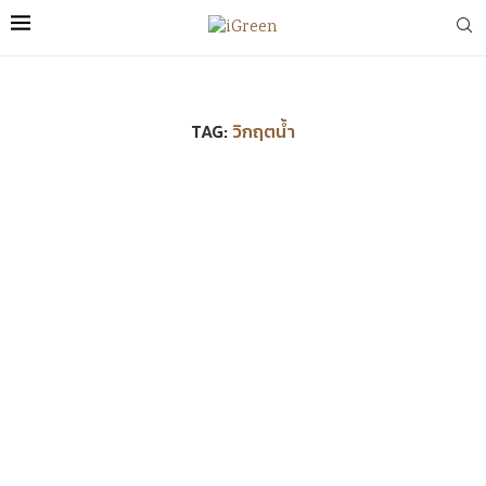
TAG:
วิกฤตน้ำ