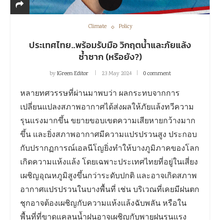
Climate
Policy
ประเทศไทย..พร้อมรับมือ วิกฤตน้ำและภัยแล้ง
ซ้ำซาก (หรือยัง?)
by
IGreen Editor
23 May 2024
0 comment
หลายทศวรรษที่ผ่านมาพบว่า ผลกระทบจากการ
เปลี่ยนแปลงสภาพอากาศได้ส่งผลให้ภัยแล้งทวีความ
รุนแรงมากขึ้น ขยายขอบเขตความเสียหายกว้างมาก
ขึ้น และยิ่งสภาพอากาศมีความแปรปรวนสูง ประกอบ
กับปรากฏการณ์เอลนีโญยิ่งทำให้บางภูมิภาคของโลก
เกิดความแห้งแล้ง โดยเฉพาะประเทศไทยที่อยู่ในเสี่ยง
เผชิญอุณหภูมิสูงขึ้นกว่าระดับปกติ และอาจเกิดสภาพ
อากาศแปรปรวนในบางพื้นที่ เช่น บริเวณที่เคยมีฝนตก
ชุกอาจต้องเผชิญกับความแห้งแล้งฉับพลัน หรือใน
พื้นที่ที่ขาดแคลนน้ำฝนอาจเผชิญกับพายุฝนรุนแรง