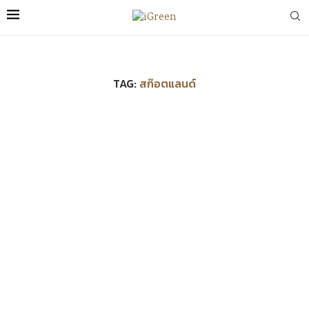
TAG:
สก๊อตแลนด์