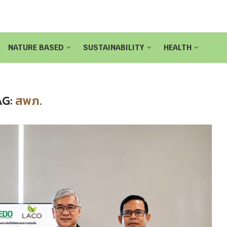
NATURE BASED
SUSTAINABILITY
HEALTH
AG:
สพภ.