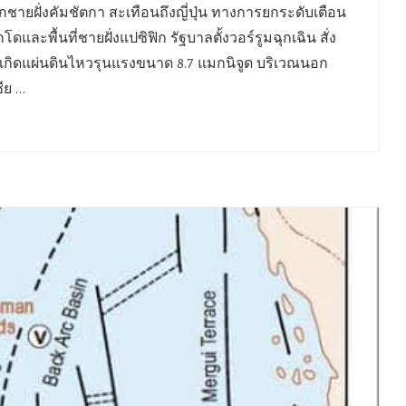
กชายฝั่งคัมชัตกา สะเทือนถึงญี่ปุ่น ทางการยกระดับเตือน
ดและพื้นที่ชายฝั่งแปซิฟิก รัฐบาลตั้งวอร์รูมฉุกเฉิน สั่ง
 เกิดแผ่นดินไหวรุนแรงขนาด 8.7 แมกนิจูด บริเวณนอก
ีย …