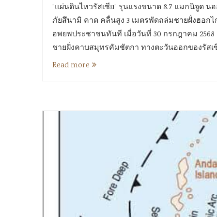
“แผ่นดินไหวรัสเซีย” รุนแรงขนาด 8.7 แมกนิจูด นอ
ภัยสึนามิ คาด คลื่นสูง 3 เมตรพัดถล่มชายฝั่งฮอกไกโ
อพยพประชาชนทันที เมื่อวันที่ 30 กรกฎาคม 2568
ชายฝั่งคาบสมุทรคัมชัตกา ทางตะวันออกของรัสเซ
Read more