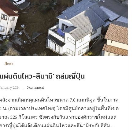
News
แผ่นดินไหว-สึนามิ’ ถล่มญี่ปุ่น
 January 2024
0 comment
หลังจากเกิดเหตุแผ่นดินไหว​ขนาด​ 7.6 แมกนิจูด ขึ้นในภาค
.10 น. (ตามเวลาประเทศไทย) โดยมีศูนย์กลางอยู่ในพื้นที่เขต
ะมาณ 526 กิโลเมตร ซึ่งตรงกับวันแรกของศักราชใหม่และ
การญี่ปุ่นได้แจ้งเตือนแผ่นดินไหวและสึนามิระดับสีส้ม …