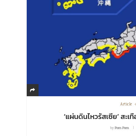
Article
‘แผ่นดินไหวรัสเซีย’ สะเท
by
Pom Pom