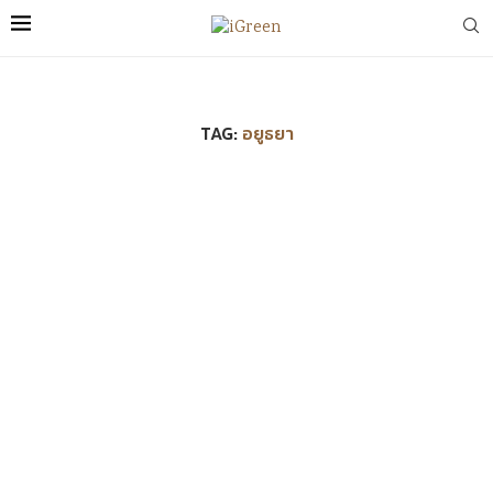
TAG:
อยูธยา