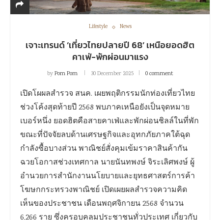
Lifestyle
News
เจาะเทรนด์ ‘เที่ยวไทยปลายปี 68’ เหนือยอดฮิต
คาเฟ่-พักผ่อนมาแรง
by
Pom Pom
30 December 2025
0 comment
เปิดโผผลสำรวจ สนค. เผยพฤติกรรมนักท่องเที่ยวไทย
ช่วงโค้งสุดท้ายปี 2568 พบภาคเหนือยังเป็นจุดหมาย
เบอร์หนึ่ง ยอดฮิตคือสายคาเฟ่และพักผ่อนชิลล์ในที่พัก
ขณะที่ปัจจัยลบด้านเศรษฐกิจและอุทกภัยภาคใต้ฉุด
กำลังซื้อบางส่วน พาณิชย์สั่งคุมเข้มราคาสินค้ากัน
ฉวยโอกาสช่วงเทศกาล นายนันทพงษ์ จิระเลิศพงษ์ ผู้
อำนวยการสำนักงานนโยบายและยุทธศาสตร์การค้า
โฆษกกระทรวงพาณิชย์ เปิดเผยผลสำรวจความคิด
เห็นของประชาชน เดือนพฤศจิกายน 2568 จำนวน
6,266 ราย ซึ่งครอบคลุมประชาชนทั่วประเทศ เกี่ยวกับ