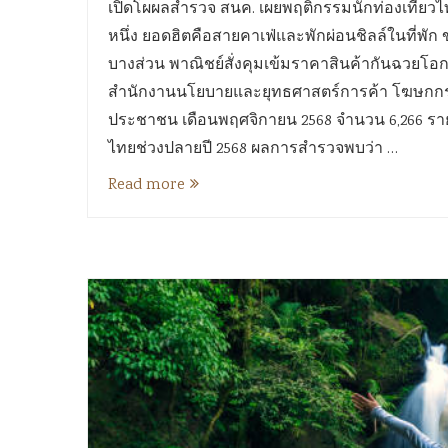
เปิดโผผลสำรวจ สนค. เผยพฤติกรรมนักท่องเที่ยวไท
หนึ่ง ยอดฮิตคือสายคาเฟ่และพักผ่อนชิลล์ในที่พัก
บางส่วน พาณิชย์สั่งคุมเข้มราคาสินค้ากันฉวยโอ
สำนักงานนโยบายและยุทธศาสตร์การค้า โฆษกกร
ประชาชน เดือนพฤศจิกายน 2568 จำนวน 6,266 ราย 
ไทยช่วงปลายปี 2568 ผลการสำรวจพบว่า …
Read more