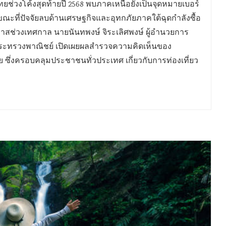
ยช่วงโค้งสุดท้ายปี 2568 พบภาคเหนือยังเป็นจุดหมายเบอร์
 ขณะที่ปัจจัยลบด้านเศรษฐกิจและอุทกภัยภาคใต้ฉุดกำลังซื้อ
กาสช่วงเทศกาล นายนันทพงษ์ จิระเลิศพงษ์ ผู้อำนวยการ
ะทรวงพาณิชย์ เปิดเผยผลสำรวจความคิดเห็นของ
ซึ่งครอบคลุมประชาชนทั่วประเทศ เกี่ยวกับการท่องเที่ยว