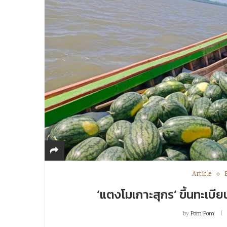
Article
‘แตงโมเกาะสุกร’ ขึ้นทะเบีย
by
Pom Pom