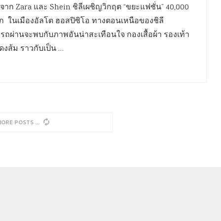
ก Zara และ Shein ชิลีเผชิญวิกฤต “ขยะแฟชั่น” 40,000
ลก ในเมืองอัลโต ฮอสปิซิโอ ทางตอนเหนือของชิลี
รถผ่านจะพบกับภาพอันน่าสะเทือนใจ กองเสื้อผ้า รองเท้า
แดงส้ม ราวกับเป็น …
MORE POSTS