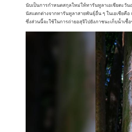
นับเป็นการกำหนดสกุลใหม่ให้ทารันทูลาเอเชียตะวันออก
นัสแตกต่างจากทารันทูลาสายพันธุ์อื่น ๆ ในเอเชียคือ เพ
ซึ่งส่วนนี้จะใช้ในการถ่ายอสุจิไปยังภาชนะเก็บน้ำเชื