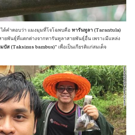
ทารันทูลา (Tarantula)
ได้คำตอบว่า แมงมุมที่โจโฉพบคือ
ายพันธุ์ที่แตกต่างจากทารันทูลาสายพันธุ์อื่น เพราะมีแหล่ง
บมบัส (Taksinus bambus)”
เพื่อเป็นเกียรติแก่สมเด็จ