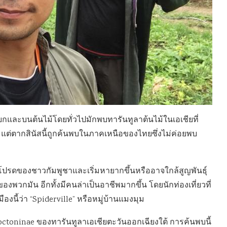
บกและบนต้นไม้โดยทั่วไปมักพบทารันทูลาต้นไม้ในเอเชียที่
ว แต่ตากสินัสนี้ถูกค้นพบในภาคเหนือของไทยซึ่งไม่ค่อยพบ
นูโปรดของชาวกัมพูชาและเริ่มหายากขึ้นหรืออาจใกล้สูญพันธุ์
งพวกมัน อีกทั้งมีคนล่าเป็นอาชีพมากขึ้น โดยนักท่องเที่ยวที่
งนี้ว่า “Spiderville” หรือหมู่บ้านแมงมุม
thoctoninae ของทารันทูลาเอเชียตะวันออกเฉียงใต้ การค้นพบนี้