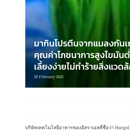
มากินโปรตีนจากแมลงกันเ
คุณค่าโภชนาการสูงไขมันต
เลี้ยงง่ายไม่ทำร้ายสิ่งแวดล
20 February 2022
บริษัทเทคโนโลยีอาหารของอิสราเอลที่ชื่อว่า Hargol