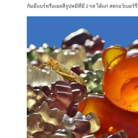
กัมมี่แบร์หรือเยลลีรูปหมีที่มี 2 รส ได้แก่ สตรอว์เบ