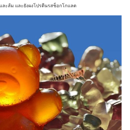
อร์รี่และส้ม และยังผงโปรตีนรสช็อกโกแลต