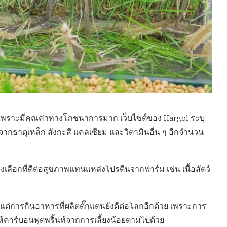
ก เพราะมีคุณค่าทางโภชนาการมาก เว็บไซต์ของ Hargol ระบุ
 จากธาตุเหล็ก สังกะสี แคลเซียม และวิตามินอื่น ๆ อีกจำนวน
งเลือกที่ดีต่อสุขภาพแทนแหล่งโปรตีนจากฟาร์ม เช่น เนื้อสัตว์
น แต่การกินอาหารที่ผลิตตั๊กแตนยังดีต่อโลกอีกด้วย เพราะการ
ให้คาร์บอนฟุตพริ้นท์จากการเลี้ยงน้อยตามไปด้วย