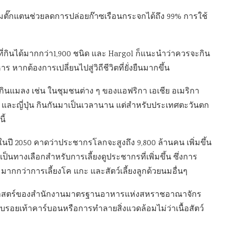
าร์มตั๊กแตนช่วยลดการปล่อยก๊าซเรือนกระจกได้ถึง 99% การใช้
กินได้มากกว่า1,900 ชนิด และ Hargol ก็แนะนำว่าควรจะกิน
กต้องการเปลี่ยนไปสู่วิถีชีวิตที่ยั่งยืนมากขึ้น
ารกินแมลง เช่น ในชุมชนต่าง ๆ ของแอฟริกา เอเชีย อเมริกา
ละญี่ปุ่น กินกันมาเป็นเวลานาน แต่สำหรับประเทศตะวันตก
ี้
ายในปี 2050 คาดว่าประชากรโลกจะสูงถึง 9,800 ล้านคน เพิ่มขึ้น
นทางเลือกสำหรับการเลี้ยงดูประชากรที่เพิ่มขึ้น ซึ่งการ
ากกว่าการเลี้ยงโค แกะ และสัตว์เลี้ยงลูกด้วยนมอื่นๆ
ทยาศาสตร์ของสำนักงานมาตรฐานอาหารแห่งสหราชอาณาจักร
บรอยเท้าคาร์บอนหรือการทำลายสิ่งแวดล้อมไม่ว่าเนื้อสัตว์