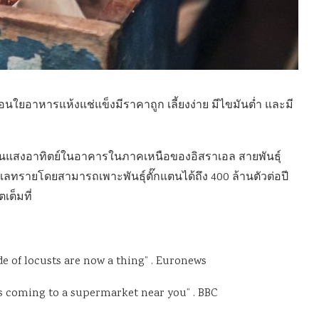
ใยอาหารแห้งแช่แข็งมีราคาถูก เลี้ยงง่าย มีไขมันต่ำ และมี
งานแสงอาทิตย์ในอาคารในภาคเหนือของอิสราเอล สายพันธุ์
ทะเลทรายโดยสามารถเพาะพันธุ์ตั๊กแตนได้ถึง 400 ล้านตัวต่อปี
เต็มที่
 of locusts are now a thing” . Euronews
cts coming to a supermarket near you” . BBC