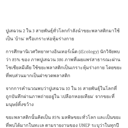
ปูเสฉวน 2 ใน 3 สายพันธุ์ทั่วโลกกำลังนำขยะพลาสติกมาใช้
เป็น ‘บ้าน’ หรือเกราะห่อหุ้มร่างกาย
การศึกษานิเวศวิทยาทางอินเทอร์เน็ต (iEcology) นักวิจัยพบ
ว่า 85% ของ ภาพปูเสฉวน 386 ภาพที่เผยแพร่สาธารณะผ่าน
โซเชียลมีเดีย ใช้ขยะพลาสติกเป็นเกราะหุ้มร่างกาย โดยขยะ
ที่พบส่วนมากเป็นฝาขวดพลาสติก
จากการคำนวณพบว่าปูเสฉวน 10 ใน 16 สายพันธุ์ในโลกที่
ถูกบันทึกผ่านภาพถ่ายอยู่ใน ‘เปลือกหอยเทียม’ จากขยะที่
มนุษย์ทิ้งขว้าง
ขยะพลาสติกนั้นคิดเป็น 85% มลพิษขยะทั่วโลก และเป็นขยะ
ที่พบได้มากในทะเล ตามรายงานของ UNEP ระบุว่าในทุกปี