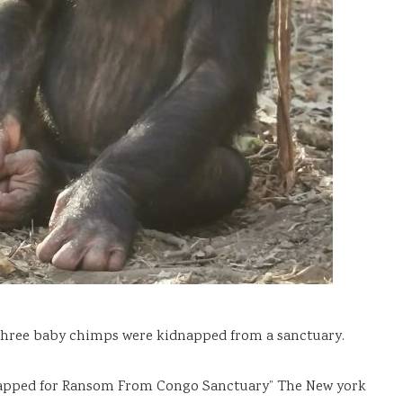
 “Three baby chimps were kidnapped from a sanctuary.
dnapped for Ransom From Congo Sanctuary” The New york