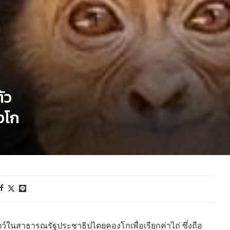
ัว
องโก
ัตว์ในสาธารณรัฐประชาธิปไตยคองโกเพื่อเรียกค่าไถ่ ซึ่งถือ