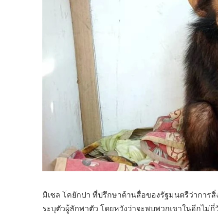
มิเชล โคยักปา ที่ปรึกษาด้านสื่อของรัฐมนตรีว่าการส
ระบุตัวผู้ลักพาตัว โดยหวังว่าจะพบพวกเขาในอีกไม่กี่ว