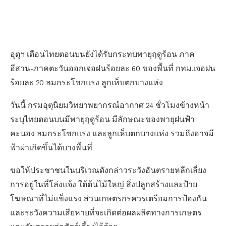
อุตุฯ เตือนไทยตอนบนยังได้รับกระทบพายุฤดูร้อน ภาค
อีสาน-ภาคตะวันออกเจอฝนร้อยละ 60 ของพื้นที่ กทม.เจอฝน
ร้อยละ 20 ลมกระโชกแรง ลูกเห็บตกบางแห่ง
วันนี้ กรมอุตุนิยมวิทยาพยากรณ์อากาศ 24 ชั่วโมงข้างหน้า
ระบุไทยตอนบนมีพายุฤดูร้อน มีลักษณะของพายุฝนฟ้า
คะนอง ลมกระโชกแรง และลูกเห็บตกบางแห่ง รวมถึงอาจมี
ฟ้าผ่าเกิดขึ้นได้บางพื้นที่
ขอให้ประชาชนในบริเวณดังกล่าวระวังอันตรายหลีกเลี่ยง
การอยู่ในที่โล่งแจ้ง ใต้ต้นไม้ใหญ่ สิ่งปลูกสร้างและป้าย
โฆษณาที่ไม่แข็งแรง ส่วนเกษตรกรควรเตรียมการป้องกัน
และระวังความเสียหายที่จะเกิดต่อผลผลิตทางการเกษตร