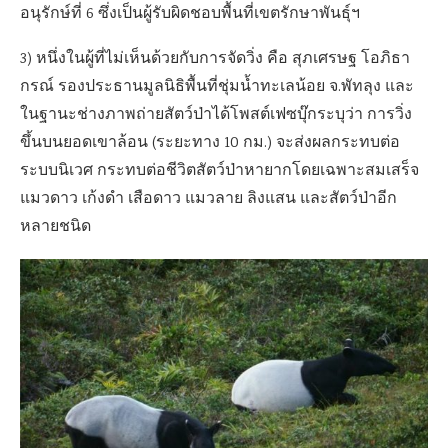
อนุรักษ์ที่ 6 ซึ่งเป็นผู้รับผิดชอบพื้นที่เขตรักษาพันธุ์ฯ
3) หนึ่งในผู้ที่ไม่เห็นด้วยกับการจัดวิ่ง คือ สุภเศรษฐ โอภิธา
กรณ์ รองประธานมูลนิธิพื้นที่ชุ่มน้ำทะเลน้อย จ.พัทลุง และ
ในฐานะช่างภาพถ่ายสัตว์ป่าได้โพสต์เฟซบุ๊กระบุว่า การวิ่ง
ขึ้นบนยอดเขาล้อน (ระยะทาง 10 กม.) จะส่งผลกระทบต่อ
ระบบนิเวศ กระทบต่อชีวิตสัตว์ป่าหายากโดยเฉพาะสมเสร็จ
แมวดาว เก้งดำ เสือดาว แมวลาย ลิงแสน และสัตว์ป่าอีก
หลายชนิด