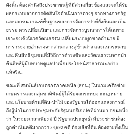
ดังนั้น ต้องคำนึงถึงประชาชนผู้ที่มีส่วนเกี่ยวข้องและจะได้รับ
ผลกระทบจากการตัดสินใจดำเนินการต่างๆ จากทางภาครัฐ
และเอกชน เกณฑ์พื้นฐานของการจัดการป่าที่ยั่งยืนและเป็น
ธรรม ควรเปลี่ยนนิยามและการจัดการบูรณาการให้เฉพาะ
เจาะจงเชิงนิเวศวัฒนธรรม เปลี่ยนระบบผูกขาดอำนาจ มี
การกระจายอำนาจจากส่วนกลางสู่ข้างล่าง และแนวระนาบ
และคืนสิทธิชุมชนที่มีวิถีการดำรงชีพและวัฒนธรรมจากป่า
คืนสิทธิผู้มีบทบาทดูแลป่าเพื่อประโยชน์สาธารณะอย่าง
แท้จริง…
ขณะที่ สหพันธ์เกษตรกรภาคเหนือ (สกน.) ในนามเครือข่าย
เกษตรกรและกลุ่มชาติพันธุ์ผู้ได้รับผลกระทบจากกฎหมาย
และนโยบายด้านที่ดิน-ป่าไม้ของรัฐบาลได้ออกแถลงการณ์
ถึงผู้นำในการประชุมระดับรัฐมนตรีเอเปคที่ผ่านมา ตอนหนึ่ง
ว่า ในระยะเวลาเพียง 8 ปี (รัฐบาลประยุทธ์) มีประชาชนต้อง
ถูกดำเนินคดีมากกว่า 34,692 คดี ต้องเสียที่ดิน ต้องตายทั้งเป็น