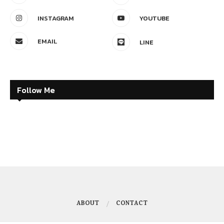
INSTAGRAM
YOUTUBE
EMAIL
LINE
Follow Me
ABOUT
CONTACT