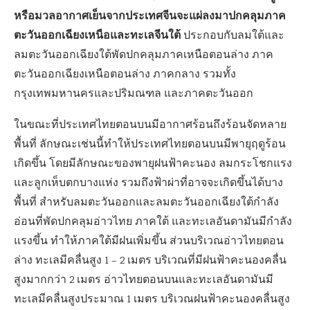
หรือมวลอากาศเย็นจากประเทศจีนจะแผ่ลงมาปกคลุมภาค
ตะวันออกเฉียงเหนือและทะเลจีนใต้
ประกอบกับลมใต้และ
ลมตะวันออกเฉียงใต้พัดปกคลุมภาคเหนือตอนล่าง ภาค
ตะวันออกเฉียงเหนือตอนล่าง ภาคกลาง รวมทั้ง
กรุงเทพมหานครและปริมณฑล และภาคตะวันออก
ในขณะที่ประเทศไทยตอนบนมีอากาศร้อนถึงร้อนจัดหลาย
พื้นที่ ลักษณะเช่นนี้ทำให้ประเทศไทยตอนบนมีพายุฤดูร้อน
เกิดขึ้น โดยมีลักษณะของพายุฝนฟ้าคะนอง ลมกระโชกแรง
และลูกเห็บตกบางแห่ง รวมถึงฟ้าผ่าที่อาจจะเกิดขึ้นได้บาง
พื้นที่ สำหรับลมตะวันออกและลมตะวันออกเฉียงใต้กำลัง
อ่อนที่พัดปกคลุมอ่าวไทย ภาคใต้ และทะเลอันดามันมีกำลัง
แรงขึ้น ทำให้ภาคใต้มีฝนเพิ่มขึ้น ส่วนบริเวณอ่าวไทยตอน
ล่าง ทะเลมีคลื่นสูง 1 – 2 เมตร บริเวณที่มีฝนฟ้าคะนองคลื่น
สูงมากกว่า 2 เมตร อ่าวไทยตอนบนและทะเลอันดามันมี
ทะเลมีคลื่นสูงประมาณ 1 เมตร บริเวณฝนฟ้าคะนองคลื่นสูง