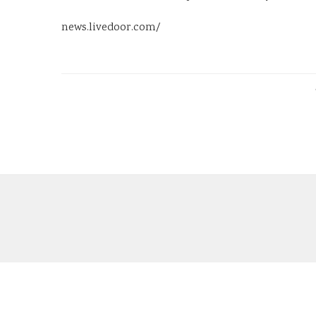
news.livedoor.com/
Copyright @2021 – All Right Reserved.