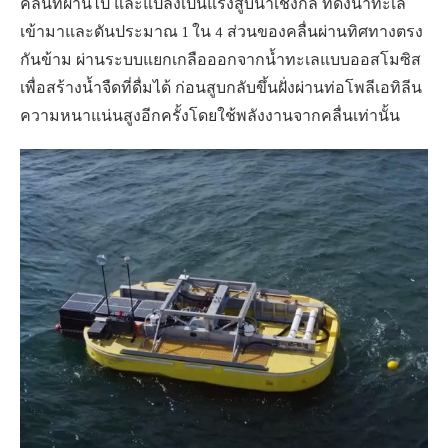
คลื่นที่ผ่านไป และแปลงเป็นแรงสูบน้ำเชิงกล ที่ดึงน้ำทะเล
เข้ามาและดันประมาณ 1 ใน 4 ส่วนของคลื่นผ่านทิศทางตรง
กันข้าม ผ่านระบบแยกเกลือออกจากน้ำทะเลแบบออสโมซิส
เพื่อสร้างน้ำจืดที่ดื่มได้ ก่อนสูบกลับขึ้นฝั่งผ่านท่อโพลีเอทิลีน
ความหนาแน่นสูงอีกครั้งโดยใช้พลังงานจากคลื่นเท่านั้น