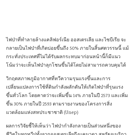
ไฟป่าที่ทำลายล้างแคลิฟอร์เนีย ออสเตรเลีย และไซบีเรีย จะ
กลายเป็นไฟป่าที่เกิดบ่อยขึ้นถึง 50% ภายในสิ้นศตวรรษนี้ แม้
กระทั่งประเทศที่ไม่ได้รับผลกระทบมาก่อนหน้านี้ก็มีแนว
โน้มว่าจะเห็นไฟป่าลุกโชนขึ้นได้โดยไม่สามารถควบคุมได้
วิกฤตสภาพภูมิอากาศที่ทวีความรุนแรงขึ้นและการ
เปลี่ยนแปลงการใช้ที่ดินกำลังผลักดันให้เกิดไฟป่าที่รุนแรง
ขึ้นทั่วโลก โดยคาดว่าจะเพิ่มขึ้น 14% ภายในปี 2573 และเพิ่ม
ขึ้น 30% ภายในปี 2593 ตามรายงานของโครงการสิ่ง
แวดล้อมแห่งสหประชาชาติ (Unep)
ผลการวิจัยชี้ให้เห็นว่า ไฟป่ากำลังกลายเป็นส่วนหนึ่งของ
ชีวิตในทุกทวีปทั้งจากออสเตรเลียถึงแคนาดา สหรัฐอเมริกา