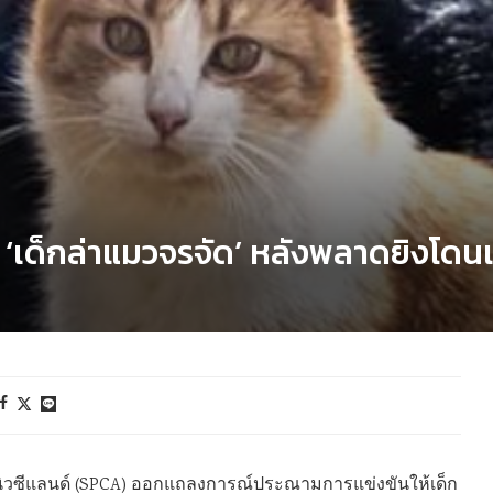
ห้ ‘เด็กล่าแมวจรจัด’ หลังพลาดยิงโด
่งนิวซีแลนด์ (SPCA) ออกแถลงการณ์ประณามการแข่งขันให้เด็ก