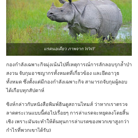
แรดนอเดียว ภาพจาก WWF
กองกำลังเฉพาะกิจมุ่งเน้นไปที่เหตุการณ์การลักลอบรุกล้ำป่า
สงวน จับกุมอาชญากรทั้งหมดที่เกี่ยวข้อง และยึดอาวุธ
ทั้งหมด
ซึ่งตั้งแต่มีกองกำลังเฉพาะกิจ สามารถจับกุม
ผู้ลอบ
ได้เกือบทุกสัปดาห์
ซิงห์
กล่าวกับหนังสือพิมพ์ฮินดูสถานไทมส์ ว่าหากเราตรวจ
ลาดตระเวนแบบนี้ต่อไปเรื่อยๆ การล่าแรดจะหยุดลงโดยสิ้น
เชิง เพราะมันจะทำให้ต้นทุนการล่าแรดของพวกเขาสูงกว่า
กำไรที่พวกเขาได้รับ3