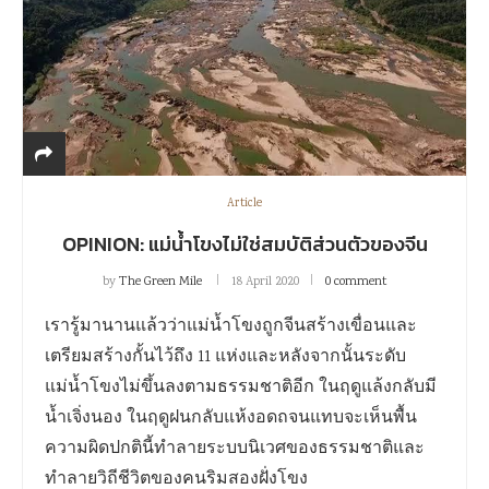
Article
OPINION: แม่น้ำโขงไม่ใช่สมบัติส่วนตัวของจีน
by
The Green Mile
18 April 2020
0 comment
เรารู้มานานแล้วว่าแม่น้ำโขงถูกจีนสร้างเขื่อนและ
เตรียมสร้างกั้นไว้ถึง 11 แห่งและหลังจากนั้นระดับ
แม่น้ำโขงไม่ขึ้นลงตามธรรมชาติอีก ในฤดูแล้งกลับมี
น้ำเจิ่งนอง ในฤดูฝนกลับแห้งอดถจนแทบจะเห็นพื้น
ความผิดปกตินี้ทำลายระบบนิเวศของธรรมชาติและ
ทำลายวิถีชีวิตของคนริมสองฝั่งโขง