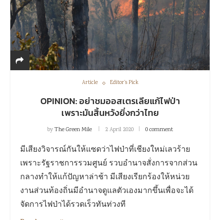
Article
Editor's Pick
OPINION: อย่าชมออสเตรเลียแก้ไฟป่า
เพราะมันสิ้นหวังยิ่งกว่าไทย
by
The Green Mile
2 April 2020
0 comment
มีเสียงวิจารณ์กันให้แซดว่าไฟป่าที่เชียงใหม่เลวร้าย
เพราะรัฐราชการรวมศูนย์ รวบอำนาจสั่งการจากส่วน
กลางทำให้แก้ปัญหาล่าช้า มีเสียงเรียกร้องให้หน่วย
งานส่วนท้องถิ่นมีอำนาจดูแลตัวเองมากขึ้นเพื่อจะได้
จัดการไฟป่าได้รวดเร็วทันท่วงที