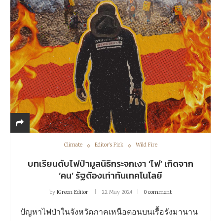
Climate
Editor's Pick
Wild Fire
บทเรียนดับไฟป่ามูลนิธิกระจกเงา ‘ไฟ’ เกิดจาก
‘คน’ รัฐต้องเท่าทันเทคโนโลยี
by
IGreen Editor
22 May 2024
0 comment
ปัญหาไฟป่าในจังหวัดภาคเหนือตอนบนเรื้อรังมานาน