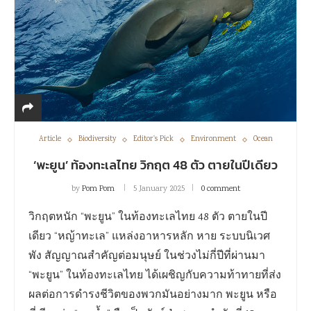
Article
Biodiversity
Editor's Pick
Environment
Ocean
‘พะยูน’ ท้องทะเลไทย วิกฤต 48 ตัว ตายในปีเดียว
by
Pom Pom
5 January 2025
0 comment
วิกฤตหนัก “พะยูน” ในท้องทะเลไทย 48 ตัว ตายในปี
เดียว “หญ้าทะเล” แหล่งอาหารหลัก หาย ระบบนิเวศ
พัง สัญญาณสำคัญต่อมนุษย์ ในช่วงไม่กี่ปีที่ผ่านมา
“พะยูน” ในท้องทะเลไทย ได้เผชิญกับความท้าทายที่ส่ง
ผลต่อการดำรงชีวิตของพวกมันอย่างมาก พะยูน หรือ