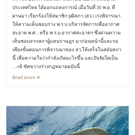
ประเทศไทย ได้ออกแถลงการณ์ เมื่อวันที่ 20 พ.ย. ที่
ผ่านมา เรียกร้องให้สมาชิกวุฒิสภา (สว.) เร่งพิจารณา
ให้ความเห็นชอบร่าง พ.ร.บ.บริหารจัดการเพื่ออากาศ
สะอาด พ.ศ….หรือ พ.ร.บ.อากาศสะอาดฯ ซึ่งผ่านความ
เห็นชอบจากสภาผู้แทนราษฎร มาก่อนหน้านี้และรอ
เพียงขั้นตอนการพิจารณาของ สว.ให้เสร็จในสมัยสภา
นี้ เพื่อความใจว่ากำลังเกิดอะไรขึ้น และปัจจัยใดเป็น
…-เข้ ขัดขวางร่างกฎหมายฉบับนี้
Read more