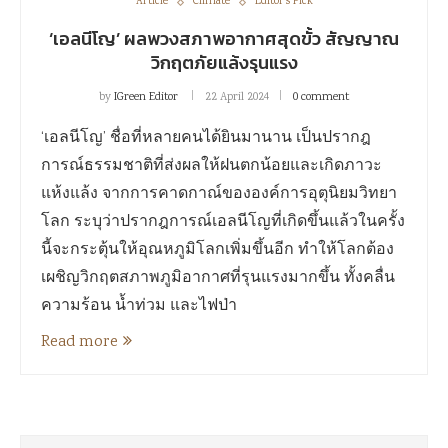
Article
Climate
Editor's Pick
‘เอลนีโญ’ ผลพวงสภาพอากาศสุดขั้ว สัญญาณ
วิกฤตภัยแล้งรุนแรง
by
IGreen Editor
22 April 2024
0 comment
‘เอลนีโญ’ ชื่อที่หลายคนได้ยินมานาน เป็นปรากฎ
การณ์ธรรมชาติที่ส่งผลให้ฝนตกน้อยและเกิดภาวะ
แห้งแล้ง จากการคาดกาณ์ขององค์การอุตุนิยมวิทยา
โลก ระบุว่าปรากฎการณ์เอลนีโญที่เกิดขึ้นแล้วในครั้ง
นี้จะกระตุ้นให้อุณหภูมิโลกเพิ่มขึ้นอีก ทำให้โลกต้อง
เผชิญวิกฤตสภาพภูมิอากาศที่รุนแรงมากขึ้น ทั้งคลื่น
ความร้อน น้ำท่วม และไฟป่า
Read more