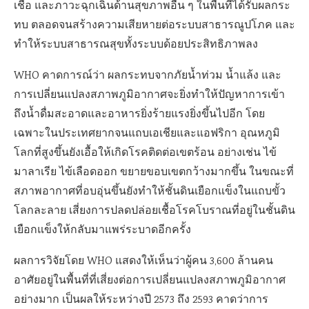
เชื้อ และภาวะฉุกเฉินด้านสุขภาพอื่น ๆ ในพื้นที่ได้รับผลกระ
ทบ ตลอดจนสร้างความเสียหายต่อระบบสาธารณูปโภค และ
ทำให้ระบบสาธารณสุขทั้งระบบด้อยประสิทธิภาพลง
WHO คาดการณ์ว่า ผลกระทบจากภัยน้ำท่วม น้ำแล้ง และ
การเปลี่ยนแปลงสภาพภูมิอากาศจะยิ่งทำให้ปัญหาการเข้า
ถึงน้ำดื่มสะอาดและอาหารยิ่งร้ายแรงยิ่งขึ้นไปอีก โดย
เฉพาะในประเทศยากจนแถบเอเชียและแอฟริกา อุณหภูมิ
โลกที่สูงขึ้นยังเอื้อให้เกิดโรคติดต่อเขตร้อน อย่างเช่น ไข้
มาลาเรีย ไข้เลือดออก ขยายขอบเขตกว้างมากขึ้น ในขณะที่
สภาพอากาศที่อบอุ่นขึ้นยังทำให้ชั้นดินเยือกแข็งในแถบขั้ว
โลกละลาย เสี่ยงการปลดปล่อยเชื้อโรคโบราณที่อยู่ในชั้นดิน
เยือกแข็งให้กลับมาแพร่ระบาดอีกครั้ง
ผลการวิจัยโดย WHO แสดงให้เห็นว่าผู้คน 3,600 ล้านคน
อาศัยอยู่ในพื้นที่ที่เสี่ยงต่อการเปลี่ยนแปลงสภาพภูมิอากาศ
อย่างมาก เป็นผลให้ระหว่างปี 2573 ถึง 2593 คาดว่าการ